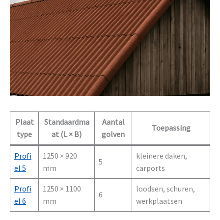
Plaat
Standaardma
Aantal
Toepassing
type
at (L × B)
golven
Profi
1250 × 920
kleinere daken,
5
el 5
mm
carports
Profi
1250 × 1100
loodsen, schuren,
6
el 6
mm
werkplaatsen