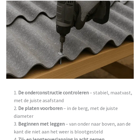
De onderconstructie controleren
– stabiel, maatvast,
met de juiste asafstand
De platen voorboren
– in de berg, met de juiste
diameter
Beginnen met leggen
– van onder naar boven, aan de
kant die niet aan het weer is blootgesteld
Zij- en lengteoverlapping in acht nemen