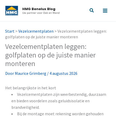
Ga
HMG Benelux Blog
naar
Uw partner voor Dak en Wand
de
inhoud
Start
>
Vezelcementplaten
>
Vezelcementplaten leggen:
golfplaten op de juiste manier monteren
Vezelcementplaten leggen:
golfplaten op de juiste manier
monteren
Door
Maurice Grimberg
/
4 augustus 2026
Het belangrijkste in het kort
Vezelcementplaten zijn weerbestendig, duurzaam
en bieden voordelen zoals geluidsisolatie en
brandveiligheid.
Bij de montage moet rekening worden gehouden