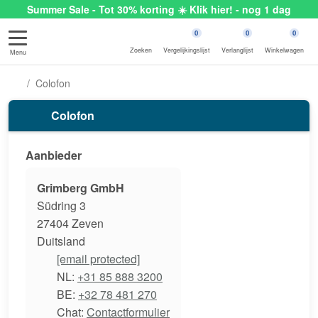
Summer Sale - Tot 30% korting ☀️ Klik hier! - nog 1 dag
0
0
0
Zoeken
Vergelijkingslijst
Verlanglijst
Winkelwagen
Menu
Colofon
Colofon
Aanbieder
Grimberg GmbH
Südring 3
27404 Zeven
Duitsland
[email protected]
NL:
+31 85 888 3200
BE:
+32 78 481 270
Chat:
Contactformulier