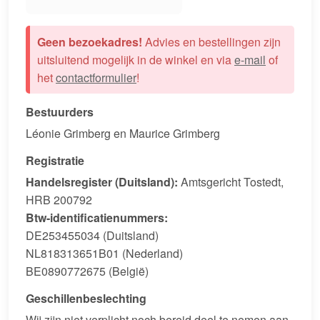
Geen bezoekadres!
Advies en bestellingen zijn
uitsluitend mogelijk in de winkel en via
e-mail
of
het
contactformulier
!
Bestuurders
Léonie Grimberg en Maurice Grimberg
Registratie
Handelsregister (Duitsland):
Amtsgericht Tostedt,
HRB 200792
Btw-identificatienummers:
DE253455034 (Duitsland)
NL818313651B01 (Nederland)
BE0890772675 (België)
Geschillenbeslechting
Wij zijn niet verplicht noch bereid deel te nemen aan