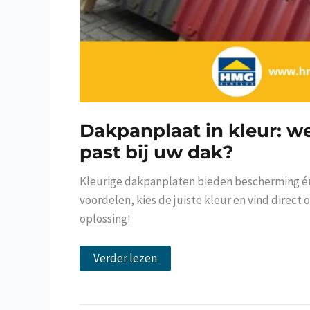
Dakpanplaat in kleur: we
past bij uw dak?
Kleurige dakpanplaten bieden bescherming é
voordelen, kies de juiste kleur en vind direct
oplossing!
Dakpanplaat
Verder lezen
in
kleur:
welke
variant