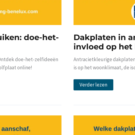
uiken: doe-het-
Dakplaten in an
invloed op het
 Ontdek doe-het-zelfideeën
Antracietkleurige dakplaten
olfplaat online!
is op het woonklimaat, de is
Dakplaten
Verder lezen
in
antraciet:
heeft
dit
invloed
op
het
binnenklimaat?