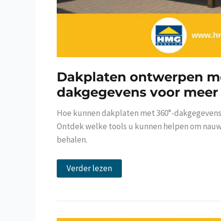
Dakplaten ontwerpen m
dakgegevens voor meer 
Hoe kunnen dakplaten met 360°-dakgegevens
Ontdek welke tools u kunnen helpen om nauw
behalen.
Dakplaten
Verder lezen
ontwerpen
met
360°
dakgegevens
voor
meer