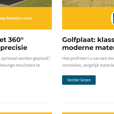
et 360°
Golfplaat: klas
precisie
moderne mater
 optimaal worden gepland?
Hoe profiteert u van een m
keurige resultaten te
voordelen, vergelijk materia
Golfplaat:
Verder lezen
klassieke
uitstraling
ontmoet
moderne
materialen