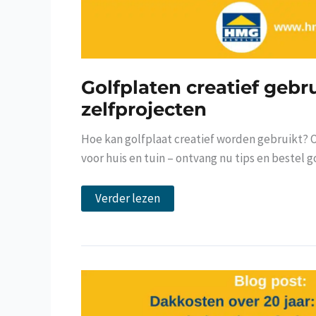
Golfplaten creatief gebr
zelfprojecten
Hoe kan golfplaat creatief worden gebruikt?
voor huis en tuin – ontvang nu tips en bestel g
Golfplaten
Verder lezen
creatief
gebruiken:
doe-
het-
zelfprojecten