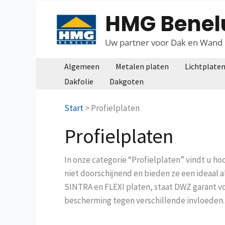
Ga
HMG Benel
naar
de
Uw partner voor Dak en Wand
inhoud
Algemeen
Metalen platen
Lichtplate
Dakfolie
Dakgoten
Start
>
Profielplaten
Profielplaten
In onze categorie “Profielplaten” vindt u ho
niet doorschijnend en bieden ze een ideaal a
SINTRA en FLEXI platen, staat DWZ garant v
bescherming tegen verschillende invloeden.