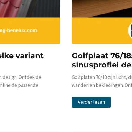
lke variant
Golfplaat 76/18
sinusprofiel d
n design. Ontdek de
Golfplaten 76/18 zijn licht, 
 online de passende
wanden en bekledingen. Ont
Golfplaat
Verder lezen
76/18:
wanneer
is
het
sinusprofiel
de