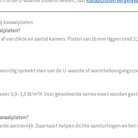
h in de U-waarde onderscheiden, laat
Kanaalplaten vergelijk
ij kanaalplaten
alplaten?
f van dikte en aantal kamers. Platen van 16 mm liggen rond 2
woordig spreekt men van de U-waarde of warmtedoorgangscoëff
eer 3,0–3,5 W/m²K. Voor geïsoleerde serres moet worden gest
kanaalplaten?
de aanzienlijk. Daarnaast helpen dichte aansluitingen en het