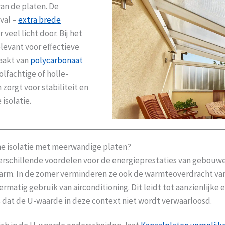
an de platen. De
val –
extra brede
veel licht door. Bij het
levant voor effectieve
maakt van
polycarbonaat
fachtige of holle-
zorgt voor stabiliteit en
isolatie.
he isolatie met meerwandige platen?
rschillende voordelen voor de energieprestaties van gebouwe
arm. In de zomer verminderen ze ook de warmteoverdracht van 
tig gebruik van airconditioning. Dit leidt tot aanzienlijke e
 is dat de U-waarde in deze context niet wordt verwaarloosd.