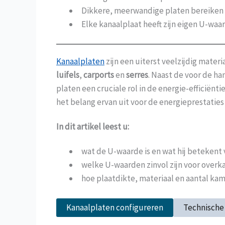
Dikkere, meerwandige platen bereiken 
Elke kanaalplaat heeft zijn eigen U-waar
Kanaalplaten
zijn een uiterst veelzijdig mate
luifels
,
carports
en
serres
. Naast de voor de h
platen een cruciale rol in de energie-efficië
het belang ervan uit voor de energieprestatie
In dit artikel leest u:
wat de U-waarde is en wat hij betekent 
welke U-waarden zinvol zijn voor overka
hoe plaatdikte, materiaal en aantal kam
Kanaalplaten configureren
Technische 