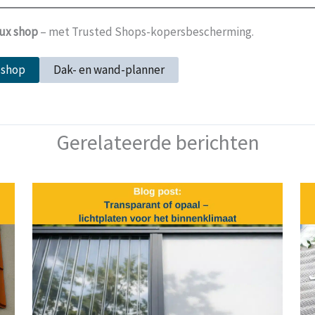
lux shop
– met Trusted Shops-kopersbescherming.
 shop
Dak- en wand-planner
Gerelateerde berichten