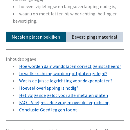
hoeveel zijdelingse en langsoverlapping nodig is,
waar u op moet letten bij windrichting, helling en
bevestiging.
Metalen platen bekijken
Bevestigingsmateriaal
Inhoudsopgave
Hoe worden damwandplaten correct geïnstalleerd?
In welke richting worden golfplaten gelegd?
Wat is de juiste legrichting voor dakpanplaten?
Hoeveel overlapping is nodig?
Het volgende geldt voor alle metalen platen
FAQ – Veelgestelde vragen over de legrichting
Conclusie: Goed leggen loont