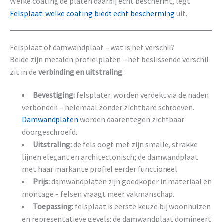
Welke coating de platen daarbij echt beschermt, legt
Felsplaat: welke coating biedt echt bescherming
uit.
Felsplaat of damwandplaat – wat is het verschil?
Beide zijn metalen profielplaten – het beslissende verschil
zit in de
verbinding en uitstraling
:
Bevestiging:
felsplaten worden verdekt via de naden
verbonden – helemaal zonder zichtbare schroeven.
Damwandplaten
worden daarentegen zichtbaar
doorgeschroefd.
Uitstraling:
de fels oogt met zijn smalle, strakke
lijnen elegant en architectonisch; de damwandplaat
met haar markante profiel eerder functioneel.
Prijs:
damwandplaten zijn goedkoper in materiaal en
montage – felsen vraagt meer vakmanschap.
Toepassing:
felsplaat is eerste keuze bij woonhuizen
en representatieve gevels; de damwandplaat domineert