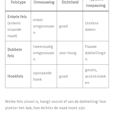
Felstype
Omvouwing
Dichtheid
toepassing
Enkele fels
enkel
(enkele
steilere
omgevouwe
goed
staande
daken
n
naad)
tweevoudig
flauwe
Dubbele
omgevouwe
zeer hoog
dakhellinge
fels
n
n
gevels,
opstaande
Hoekfels
goed
accentvlakk
hoek
en
Welke fels zinvol is, hangt vooral af van de dakhelling: hoe
platter het dak, hoe dichter de naad moet zijn.