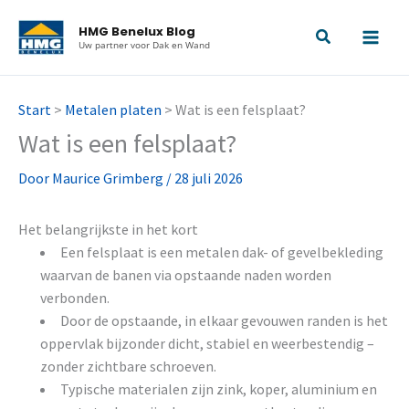
Ga
HMG Benelux Blog
naar
Uw partner voor Dak en Wand
de
inhoud
Start
>
Metalen platen
>
Wat is een felsplaat?
Wat is een felsplaat?
Door
Maurice Grimberg
/
28 juli 2026
Het belangrijkste in het kort
Een felsplaat is een metalen dak- of gevelbekleding
waarvan de banen via opstaande naden worden
verbonden.
Door de opstaande, in elkaar gevouwen randen is het
oppervlak bijzonder dicht, stabiel en weerbestendig –
zonder zichtbare schroeven.
Typische materialen zijn zink, koper, aluminium en