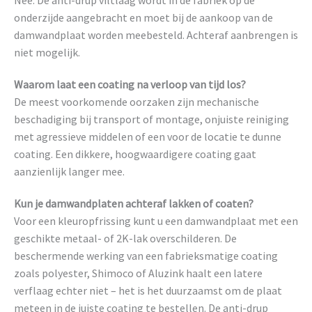
Nee. De anti-drup viltlaag wordt in de fabriek op de
onderzijde aangebracht en moet bij de aankoop van de
damwandplaat worden meebesteld. Achteraf aanbrengen is
niet mogelijk.
Waarom laat een coating na verloop van tijd los?
De meest voorkomende oorzaken zijn mechanische
beschadiging bij transport of montage, onjuiste reiniging
met agressieve middelen of een voor de locatie te dunne
coating. Een dikkere, hoogwaardigere coating gaat
aanzienlijk langer mee.
Kun je damwandplaten achteraf lakken of coaten?
Voor een kleuropfrissing kunt u een damwandplaat met een
geschikte metaal- of 2K-lak overschilderen. De
beschermende werking van een fabrieksmatige coating
zoals polyester, Shimoco of Aluzink haalt een latere
verflaag echter niet – het is het duurzaamst om de plaat
meteen in de juiste coating te bestellen. De anti-drup