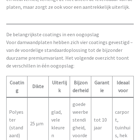
platen, maar zorgt ze ook voor een aantrekkelijk uiterlijk.
De belangrijkste coatings in een oogopslag
Voor damwandplaten hebben zich vier coatings gevestigd –
van de voordelige standaardoplossing tot de bijzonder
duurzame premiumvariant. Het volgende overzicht toont
de verschillen in één oogopslag:
Coatin
Uiterlij
Bijzon
Garant
Ideaal
Dikte
g
k
derheid
ie
voor
goede
Polyes
glad,
weerbe
carpor
ter
vele
stendi
tot 10
t,
25 µm
(stand
kleure
gheid,
jaar
tuinhui
aard)
n
voorde
s, hek