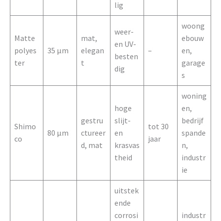
lig
woong
weer-
Matte
mat,
ebouw
en UV-
polyes
35 µm
elegan
–
en,
besten
ter
t
garage
dig
s
woning
hoge
en,
gestru
slijt-
bedrijf
Shimo
tot 30
80 µm
ctureer
en
spande
co
jaar
d, mat
krasvas
n,
theid
industr
ie
uitstek
ende
corrosi
industr