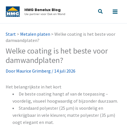
Ga
HMG Benelux Blog
naar
Uw partner voor Dak en Wand
de
inhoud
Start
>
Metalen platen
>
Welke coating is het beste voor
damwandplaten?
Welke coating is het beste voor
damwandplaten?
Door
Maurice Grimberg
/
14 juli 2026
Het belangrijkste in het kort
De beste coating hangt af van de toepassing –
voordelig, visueel hoogwaardig of bijzonder duurzaam.
Standaard polyester (25 µm) is voordelig en
verkrijgbaar in vele kleuren; matte polyester (35 µm)
oogt elegant en mat.