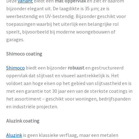
Deze
variant
biedt een
mat oppervlak
en ziet er daarom
bijzonder elegant uit. De laagdikte is 35 µm; ze is
weerbestendig en UV-bestendig. Bijzonder geschikt voor
toepassingen waarbij het uiterlijk een belangrijke rol
speelt, bijvoorbeeld bij moderne woongebouwen of
garages.
Shimoco coating
Shimoco
biedt een bijzonder
robuust
en gestructureerd
oppervlak dat slijtvast en visueel aantrekkelijk is. Het
voldoet aan hoge eisen op het gebied van slijtvastheid en is
met een garantie tot 30 jaar een van de sterkste coatings in
het assortiment – geschikt voor woningen, bedrijfspanden
en industriële projecten.
Aluzink coating
Aluzink
is geen klassieke verflaag, maar een metalen