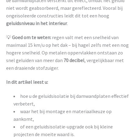
de damwandplaten versterkt dit effect, omdat het geluid
niet wordt geabsorbeerd, maar gereflecteerd. Vooral bij
ongeïsoleerde constructies leidt dit tot een hoog
geluidsniveau in het interieur
.
💡
Goed om te weten:
regen valt met een snelheid van
maximaal 15 km/u op het dak – bij hagel zelfs met een nog
hogere snelheid. Op metalen oppervlakken ontstaan zo
snel geluiden van meer dan
70 decibel
, vergelijkbaar met
een draaiende stofzuiger.
In dit artikel leest u:
hoe u de geluidsisolatie bij damwandplaten effectief
verbetert,
waar het bij montage en materiaalkeuze op
aankomt,
of een geluidsisolatie-upgrade ook bij kleine
projecten de moeite waard is.