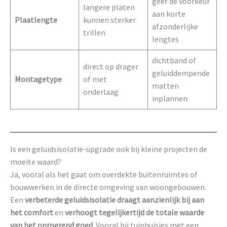
geef de voorkeur
langere platen
aan korte
Plaatlengte
kunnen sterker
afzonderlijke
trillen
lengtes
dichtband of
direct op drager
geluiddempende
Montagetype
of met
matten
onderlaag
inplannen
Is een geluidsisolatie-upgrade ook bij kleine projecten de
moeite waard?
Ja, vooral als het gaat om overdekte buitenruimtes of
bouwwerken in de directe omgeving van woongebouwen.
Een
verbeterde geluidsisolatie draagt aanzienlijk bij aan
het comfort
en
verhoogt tegelijkertijd de totale waarde
van het onroerend goed
. Vooral bij tuinhuisjes met een