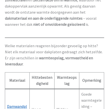
zonnestralen
en
zetten deze om in warmte
, waardoor het
dakoppervlak aanzienlijk opwarmt. Als gevolg daarvan
wordt de ontstane warmte doorgegeven aan het
dakmateriaal en aan de onderliggende ruimtes
– vooral
wanneer het dak
niet of onvoldoende geïsoleerd
is.
Welke materialen reageren bijzonder gevoelig op hitte?
Niet elk materiaal voor dakplaten gedraagt zich hetzelfde.
Er zijn verschillen in
warmteopslag, vormvastheid en
levensduur
.
Hittebesten
Warmteops
Materiaal
Opmerking
digheid
lag
Goede
warmtegele
Damwandpl
iding –