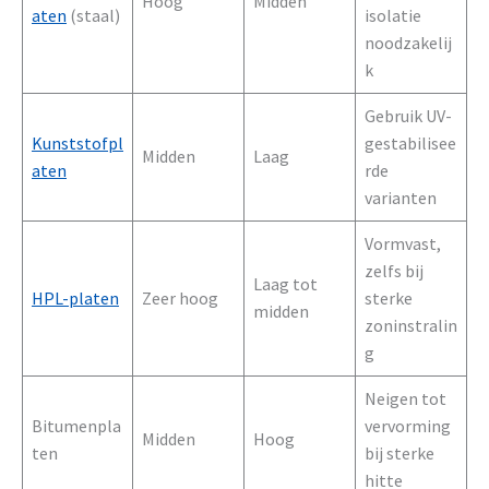
Hoog
Midden
aten
(staal)
isolatie
noodzakelij
k
Gebruik UV-
Kunststofpl
gestabilisee
Midden
Laag
aten
rde
varianten
Vormvast,
zelfs bij
Laag tot
HPL-platen
Zeer hoog
sterke
midden
zoninstralin
g
Neigen tot
Bitumenpla
vervorming
Midden
Hoog
ten
bij sterke
hitte