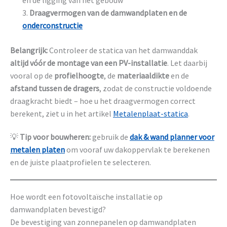
en de ligging van het gebouw
Draagvermogen van de damwandplaten en de
onderconstructie
Belangrijk:
Controleer de statica van het damwanddak
altijd vóór de montage van een PV-installatie
. Let daarbij
vooral op de
profielhoogte
, de
materiaaldikte
en de
afstand tussen de dragers
, zodat de constructie voldoende
draagkracht biedt – hoe u het draagvermogen correct
berekent, ziet u in het artikel
Metalenplaat-statica
.
💡
Tip voor bouwheren:
gebruik de
dak & wand planner voor
metalen platen
om vooraf uw dakoppervlak te berekenen
en de juiste plaatprofielen te selecteren.
Hoe wordt een fotovoltaïsche installatie op
damwandplaten bevestigd?
De bevestiging van zonnepanelen op damwandplaten