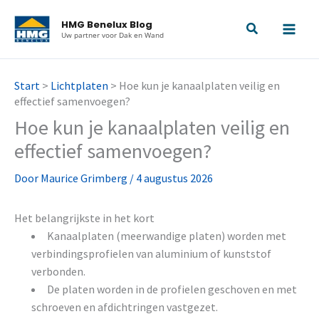
Ga
HMG Benelux Blog
naar
Uw partner voor Dak en Wand
de
inhoud
Start
>
Lichtplaten
>
Hoe kun je kanaalplaten veilig en
effectief samenvoegen?
Hoe kun je kanaalplaten veilig en
effectief samenvoegen?
Door
Maurice Grimberg
/
4 augustus 2026
Het belangrijkste in het kort
Kanaalplaten (meerwandige platen) worden met
verbindingsprofielen van aluminium of kunststof
verbonden.
De platen worden in de profielen geschoven en met
schroeven en afdichtringen vastgezet.