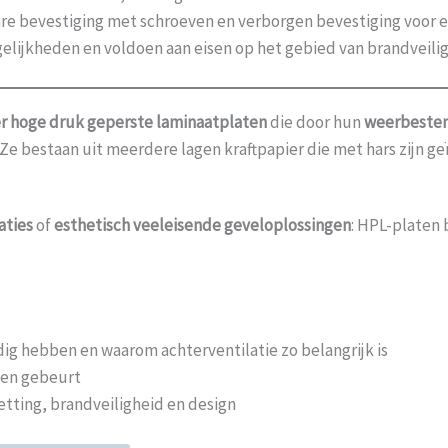
e bevestiging met schroeven en verborgen bevestiging voor ee
lijkheden en voldoen aan eisen op het gebied van brandveili
r hoge druk geperste laminaatplaten
die door hun
weerbesten
. Ze bestaan uit meerdere lagen kraftpapier die met hars zijn 
aties
of
esthetisch veeleisende geveloplossingen
: HPL-platen
g hebben en waarom achterventilatie zo belangrijk is
gen gebeurt
tting, brandveiligheid en design