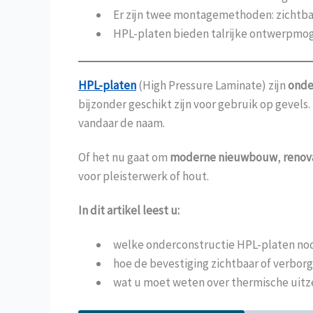
Er zijn twee montagemethoden: zichtbar
HPL-platen bieden talrijke ontwerpmoge
HPL-platen
(High Pressure Laminate) zijn
onde
bijzonder geschikt zijn voor gebruik op gevels
vandaar de naam.
Of het nu gaat om
moderne nieuwbouw
,
renov
voor pleisterwerk of hout.
In dit artikel leest u:
welke onderconstructie HPL-platen nodi
hoe de bevestiging zichtbaar of verbor
wat u moet weten over thermische uitze