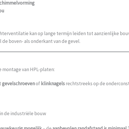
chimmelvorming
kou
terventilatie kan op lange termijn leiden tot aanzienlijke bo
l de boven- als onderkant van de gevel.
ge montage van HPL-platen:
t
gevelschroeven
of
klinknagels
rechtstreeks op de onderconst
 in de industriële bouw
nauwkeurig mogelijk
– de
aanbevolen randafstand is minimaal