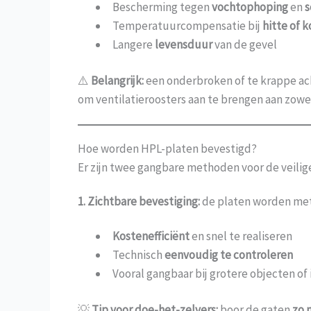
Bescherming tegen
vochtophoping
en
s
Temperatuurcompensatie bij
hitte of 
Langere
levensduur
van de gevel
⚠️
Belangrijk:
een onderbroken of te krappe ach
om ventilatieroosters aan te brengen aan zowe
Hoe worden HPL-platen bevestigd?
Er zijn twee gangbare methoden voor de veili
1. Zichtbare bevestiging:
de platen worden me
Kostenefficiënt
en snel te realiseren
Technisch
eenvoudig te controleren
Vooral gangbaar bij grotere objecten of
💡
Tip voor doe-het-zelvers:
boor de gaten
zo 