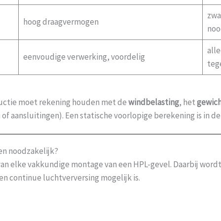
zwa
hoog draagvermogen
noo
all
eenvoudige verwerking, voordelig
teg
uctie moet rekening houden met de
windbelasting
, het
gewich
f aansluitingen). Een statische voorlopige berekening is in de
en noodzakelijk?
van elke vakkundige montage van een HPL-gevel. Daarbij word
 continue luchtverversing mogelijk is.