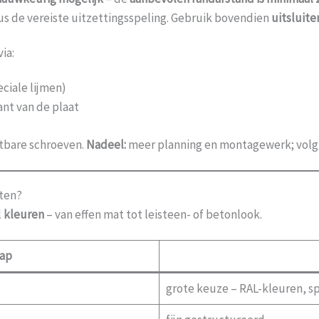
 de vereiste uitzettingsspeling. Gebruik bovendien
uitsluit
ia:
ciale lijmen)
nt van de plaat
htbare schroeven.
Nadeel:
meer planning en montagewerk; volg al
ten?
l
kleuren
– van effen mat tot leisteen- of betonlook.
ap
grote keuze – RAL-kleuren, s