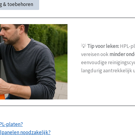
ng & toebehoren
💡
Tip voor leken:
HPL-pla
vereisen ook
minder ond
eenvoudige reinigingscy
langdurig aantrekkelijk ui
HPL-platen?
elpanelen noodzakelijk?