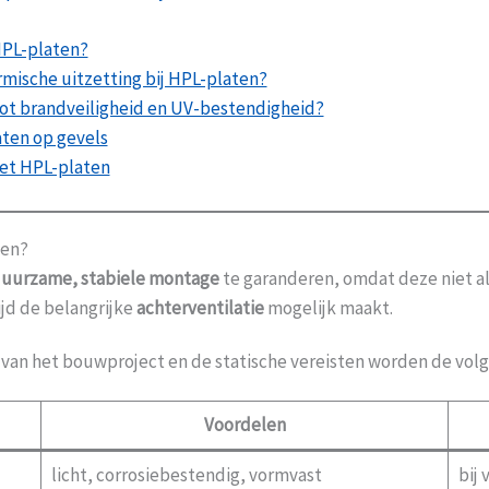
PL-platen?
ische uitzetting bij HPL-platen?
tot brandveiligheid en UV-bestendigheid?
aten op gevels
et HPL-platen
ten?
uurzame, stabiele montage
te garanderen, omdat deze niet al
jd de belangrijke
achterventilatie
mogelijk maakt.
 van het bouwproject en de statische vereisten worden de vol
Voordelen
licht, corrosiebestendig, vormvast
bij