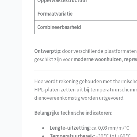
Oppervlaktestructuur
Formaatvariatie
Combineerbaarheid
Ontwerptip:
door verschillende plaatformaten
geschikt zijn voor
moderne woonhuizen
,
repre
Hoe wordt rekening gehouden met thermische 
HPL-platen zetten uit bij temperatuurschom
dienovereenkomstig worden uitgevoerd.
Belangrijke technische indicatoren:
Lengte-uitzetting:
ca. 0,03 mm/m/°C
Temperatuurbereik:
−30 °C tot +80 °C