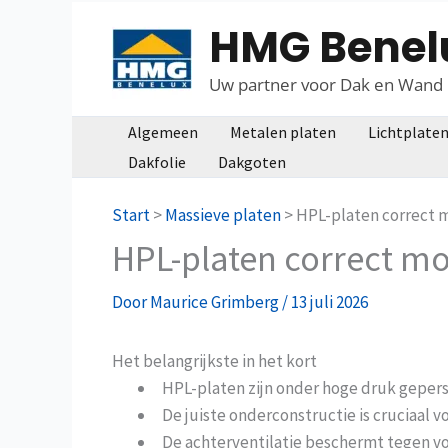
Ga
HMG Benel
naar
de
Uw partner voor Dak en Wand
inhoud
Algemeen
Metalen platen
Lichtplate
Dakfolie
Dakgoten
Start
>
Massieve platen
>
HPL-platen correct 
HPL-platen correct mo
Door
Maurice Grimberg
/
13 juli 2026
Het belangrijkste in het kort
HPL-platen zijn onder hoge druk gepers
De juiste onderconstructie is cruciaal
De achterventilatie beschermt tegen v