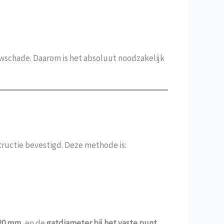
uwschade. Daarom is het absoluut noodzakelijk
ructie bevestigd. Deze methode is:
 20 mm
, en de
gatdiameter bij het vaste punt