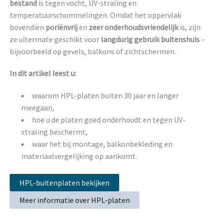
bestand
is tegen vocht, UV-straling en
temperatuurschommelingen. Omdat het oppervlak
bovendien
poriënvrij
en
zeer onderhoudsvriendelijk
is, zijn
ze uitermate geschikt voor
langdurig gebruik buitenshuis
–
bijvoorbeeld op gevels, balkons of zichtschermen.
In dit artikel leest u:
waarom HPL-platen buiten 30 jaar en langer
meegaan,
hoe u de platen goed onderhoudt en tegen UV-
straling beschermt,
waar het bij montage, balkonbekleding en
materiaalvergelijking op aankomt.
HPL-buitenplaten bekijken
Meer informatie over HPL-platen