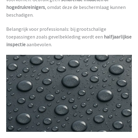
hogedrukreinigers
, omdat deze de beschermlaag kunnen
beschadigen.
Belangrijk voor professionals: bij grootschalige
toepassingen zoals gevelbekleding wordt een
halfjaarlijkse
inspectie
aanbevolen.