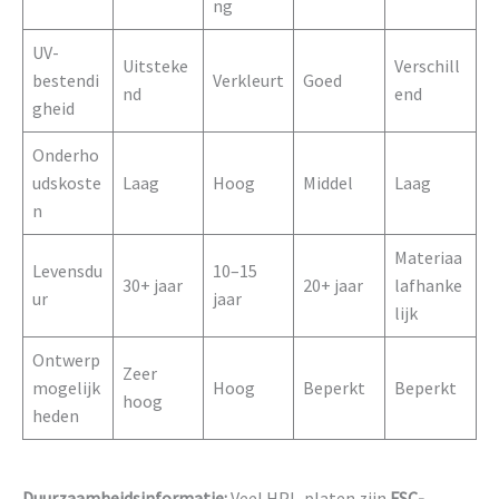
ng
UV-
Uitsteke
Verschill
bestendi
Verkleurt
Goed
nd
end
gheid
Onderho
udskoste
Laag
Hoog
Middel
Laag
n
Materiaa
Levensdu
10–15
30+ jaar
20+ jaar
lafhanke
ur
jaar
lijk
Ontwerp
Zeer
mogelijk
Hoog
Beperkt
Beperkt
hoog
heden
Duurzaamheidsinformatie:
Veel HPL-platen zijn
FSC-