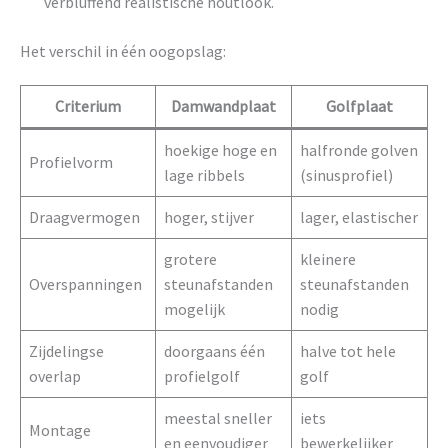
verbluffend realistische houtlook.
Het verschil in één oogopslag:
Criterium
Damwandplaat
Golfplaat
hoekige hoge en
halfronde golven
Profielvorm
lage ribbels
(sinusprofiel)
Draagvermogen
hoger, stijver
lager, elastischer
grotere
kleinere
Overspanningen
steunafstanden
steunafstanden
mogelijk
nodig
Zijdelingse
doorgaans één
halve tot hele
overlap
profielgolf
golf
meestal sneller
iets
Montage
en eenvoudiger
bewerkelijker