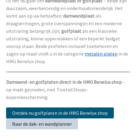
Of het nu gaat om
damwandplaat of golfplaat
– beide zijn
duurzaam, weerbestendig en onderhoudsvriendelijk. Het
komt aan op uw behoeften:
damwandplaat
als
draagvermogen, grote overspanningen en een moderne
uitstraling belangrijk zijn;
golfplaat
als een klassieke
uitstraling, kleine oppervlakken of een beperkt budget
voorop staan. Beide profielen inclusief toebehoren en
zagen op maat vindt u in de categorie
metalen platen
in de
HMG Benelux shop.
Damwand- en golfplaten direct in de HMG Benelux shop
–
op maat gesneden, met Trusted Shops-
kopersbescherming.
Ontdek nu golfplaten in de HMG Benelux shop
Naar de dak- en wandplanner