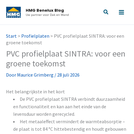
Ga
HMG Benelux Blog
naar
Uw partner voor Dak en Wand
de
inhoud
Start
>
Profielplaten
>
PVC profielplaat SINTRA: voor een
groene toekomst
PVC profielplaat SINTRA: voor een
groene toekomst
Door
Maurice Grimberg
/
28 juli 2026
Het belangrijkste in het kort
De PVC profielplaat SINTRA verbindt duurzaamheid
en functionaliteit en kan aan het einde van de
levensduur worden gerecycled.
Het metaaleffect vermindert de warmteabsorptie –
de plaat is tot 84 °C hittebestendig en houdt gebouwen