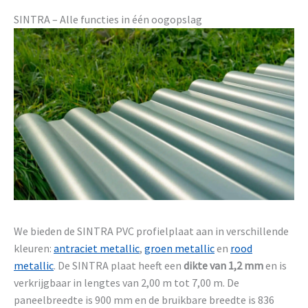
SINTRA – Alle functies in één oogopslag
We bieden de SINTRA PVC profielplaat aan in verschillende
kleuren:
antraciet metallic
,
groen metallic
en
rood
metallic
. De SINTRA plaat heeft een
dikte van 1,2 mm
en is
verkrijgbaar in lengtes van 2,00 m tot 7,00 m. De
paneelbreedte is 900 mm en de bruikbare breedte is 836