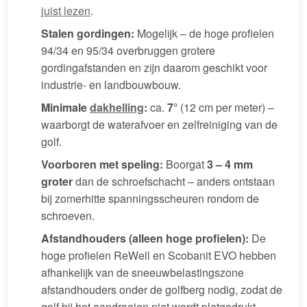
juist lezen
.
Stalen gordingen:
Mogelijk – de hoge profielen
94/34 en 95/34 overbruggen grotere
gordingafstanden en zijn daarom geschikt voor
industrie- en landbouwbouw.
Minimale
dakhelling
:
ca.
7°
(12 cm per meter) –
waarborgt de waterafvoer en zelfreiniging van de
golf.
Voorboren met speling:
Boorgat
3 – 4 mm
groter
dan de schroefschacht – anders ontstaan
bij zomerhitte spanningsscheuren rondom de
schroeven.
Afstandhouders (alleen hoge profielen):
De
hoge profielen ReWell en Scobanit EVO hebben
afhankelijk van de sneeuwbelastingszone
afstandhouders onder de golfberg nodig, zodat de
golf bij het aandraaien niet wordt platgedrukt.