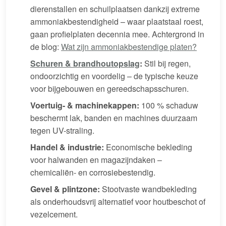
dierenstallen en schuilplaatsen dankzij extreme
ammoniakbestendigheid – waar plaatstaal roest,
gaan profielplaten decennia mee. Achtergrond in
de blog:
Wat zijn ammoniakbestendige platen?
Schuren & brandhoutopslag
:
Stil bij regen,
ondoorzichtig en voordelig – de typische keuze
voor bijgebouwen en gereedschapsschuren.
Voertuig- & machinekappen:
100 % schaduw
beschermt lak, banden en machines duurzaam
tegen UV-straling.
Handel & industrie:
Economische bekleding
voor halwanden en magazijndaken –
chemicaliën- en corrosiebestendig.
Gevel & plintzone:
Stootvaste wandbekleding
als onderhoudsvrij alternatief voor houtbeschot of
vezelcement.