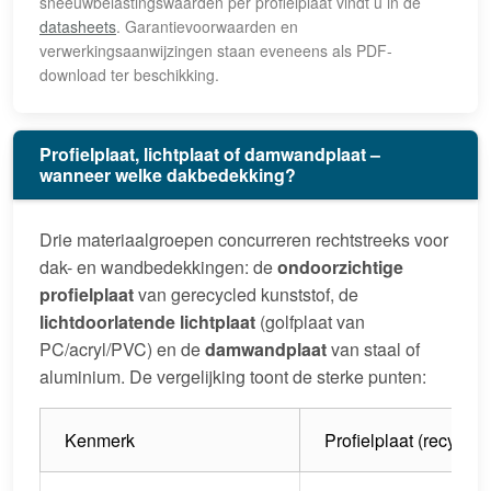
sneeuwbelastingswaarden per profielplaat vindt u in de
datasheets
. Garantievoorwaarden en
verwerkingsaanwijzingen staan eveneens als PDF-
download ter beschikking.
Profielplaat, lichtplaat of damwandplaat –
wanneer welke dakbedekking?
Drie materiaalgroepen concurreren rechtstreeks voor
dak- en wandbedekkingen: de
ondoorzichtige
profielplaat
van gerecycled kunststof, de
lichtdoorlatende lichtplaat
(golfplaat van
PC/acryl/PVC) en de
damwandplaat
van staal of
aluminium. De vergelijking toont de sterke punten:
Kenmerk
Profielplaat (recyclin