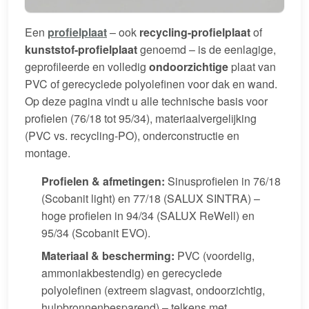
Een
profielplaat
– ook
recycling-profielplaat
of
kunststof-profielplaat
genoemd – is de eenlagige,
geprofileerde en volledig
ondoorzichtige
plaat van
PVC of gerecyclede polyolefinen voor dak en wand.
Op deze pagina vindt u alle technische basis voor
profielen (76/18 tot 95/34), materiaalvergelijking
(PVC vs. recycling-PO), onderconstructie en
montage.
Profielen & afmetingen:
Sinusprofielen in 76/18
(Scobanit light) en 77/18 (SALUX SINTRA) –
hoge profielen in 94/34 (SALUX ReWell) en
95/34 (Scobanit EVO).
Materiaal & bescherming:
PVC (voordelig,
ammoniakbestendig) en gerecyclede
polyolefinen (extreem slagvast, ondoorzichtig,
hulpbronnenbesparend) – telkens met