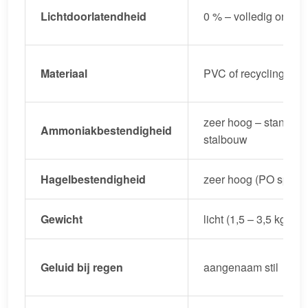
Lichtdoorlatendheid
0 % – volledig ondoor
Materiaal
PVC of recycling-poly
zeer hoog – standaar
Ammoniakbestendigheid
stalbouw
Hagelbestendigheid
zeer hoog (PO splinter
Gewicht
licht (1,5 – 3,5 kg/m²)
Geluid bij regen
aangenaam stil