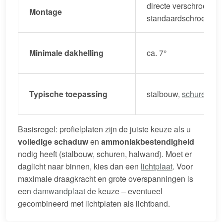
directe verschroevin
Montage
standaardschroeven/
Minimale dakhelling
ca. 7°
Typische toepassing
stalbouw,
schuren
, h
Basisregel: profielplaten zijn de juiste keuze als u
volledige schaduw
en
ammoniakbestendigheid
nodig heeft (stalbouw, schuren, halwand). Moet er
daglicht naar binnen, kies dan een
lichtplaat
. Voor
maximale draagkracht en grote overspanningen is
een
damwandplaat
de keuze – eventueel
gecombineerd met lichtplaten als lichtband.