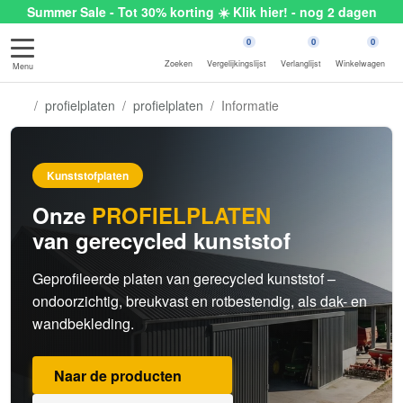
Summer Sale - Tot 30% korting ☀️ Klik hier! - nog 2 dagen
0
0
0
Zoeken
Vergelijkingslijst
Verlanglijst
Winkelwagen
Menu
profielplaten
profielplaten
Informatie
Kunststofplaten
Onze
PROFIELPLATEN
van gerecycled kunststof
Geprofileerde platen van gerecycled kunststof –
ondoorzichtig, breukvast en rotbestendig, als dak- en
wandbekleding.
Naar de producten