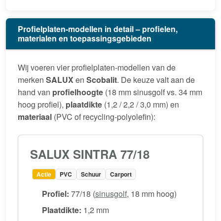
Profielplaten-modellen in detail – profielen,
materialen en toepassingsgebieden
Wij voeren vier profielplaten-modellen van de
merken
SALUX
en
Scobalit
. De keuze valt aan de
hand van
profielhoogte
(18 mm sinusgolf vs. 34 mm
hoog profiel),
plaatdikte
(1,2 / 2,2 / 3,0 mm) en
materiaal
(PVC of recycling-polyolefin):
SALUX SINTRA 77/18
Actie
PVC
Schuur
Carport
Profiel:
77/18 (
sinusgolf
, 18 mm hoog)
Plaatdikte:
1,2 mm