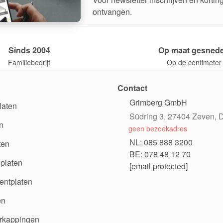
ontvangen.
Sinds 2004
Op maat gesned
Familiebedrijf
Op de centimeter
Contact
Grimberg GmbH
laten
Südring 3, 27404 Zeven, D
n
geen bezoekadres
NL: 085 888 3200
ten
BE: 078 48 12 70
platen
[email protected]
ntplaten
en
rkappingen