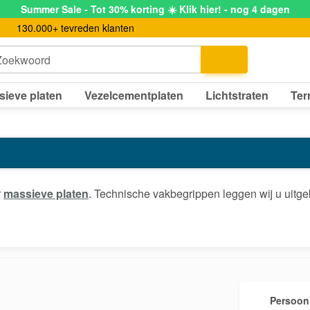
Summer Sale - Tot 30% korting ☀️ Klik hier! - nog 4 dagen
130.000+ tevreden klanten
Zoekwoord
sieve platen
Vezelcementplaten
Lichtstraten
Ter
r
massieve platen
. Technische vakbegrippen leggen wij u uitge
Persoonl