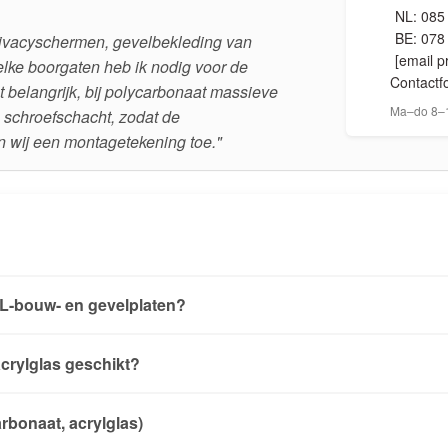
NL: 085
BE: 078
 privacyschermen, gevelbekleding van
[email p
lke boorgaten heb ik nodig voor de
Contactf
nt belangrijk, bij polycarbonaat massieve
Ma–do 8–1
 schroefschacht, zodat de
en wij een montagetekening toe."
?
PL-bouw- en gevelplaten?
crylglas geschikt?
rbonaat, acrylglas)