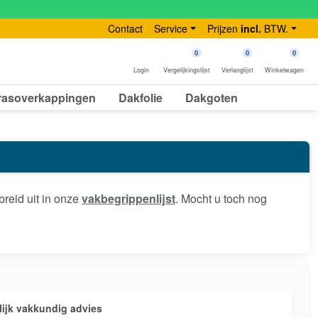
Contact
Service
Prijzen
incl.
BTW.
0
0
0
Login
Vergelijkingslijst
Verlanglijst
Winkelwagen
rasoverkappingen
Dakfolie
Dakgoten
breid uit in onze
vakbegrippenlijst
. Mocht u toch nog
ijk vakkundig advies