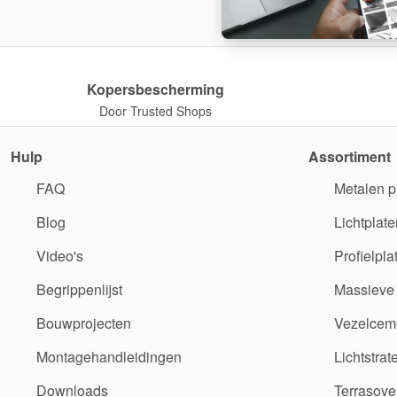
Kopersbescherming
Door Trusted Shops
Hulp
Assortiment
FAQ
Metalen p
Blog
Lichtplate
Video's
Profielpla
Begrippenlijst
Massieve 
Bouwprojecten
Vezelceme
Montagehandleidingen
Lichtstrat
Downloads
Terrasove