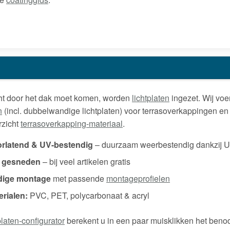
ht door het dak moet komen, worden
lichtplaten
ingezet. Wij vo
n
(incl. dubbelwandige lichtplaten) voor terrasoverkappingen en c
rzicht
terrasoverkapping-materiaal
.
orlatend & UV-bestendig
– duurzaam weerbestendig dankzij 
 gesneden
– bij veel artikelen gratis
ige montage
met passende
montageprofielen
erialen:
PVC, PET, polycarbonaat & acryl
platen-configurator
berekent u in een paar muisklikken het benod