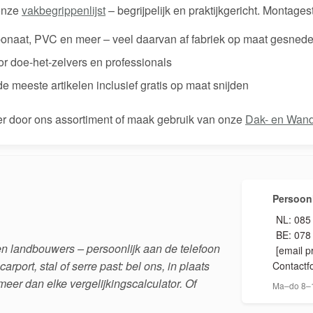
 onze
vakbegrippenlijst
– begrijpelijk en praktijkgericht. Montage
bonaat, PVC en meer – veel daarvan af fabriek op maat gesned
oor doe-het-zelvers en professionals
 de meeste artikelen inclusief gratis op maat snijden
er door ons assortiment of maak gebruik van onze
Dak- en Wand
Persoonl
NL: 085
BE: 078
n landbouwers – persoonlijk aan de telefoon
[email p
carport, stal of serre past: bel ons, in plaats
Contactf
meer dan elke vergelijkingscalculator. Of
Ma–do 8–1