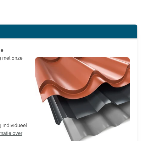
ne
g met onze
 individueel
rmatie over