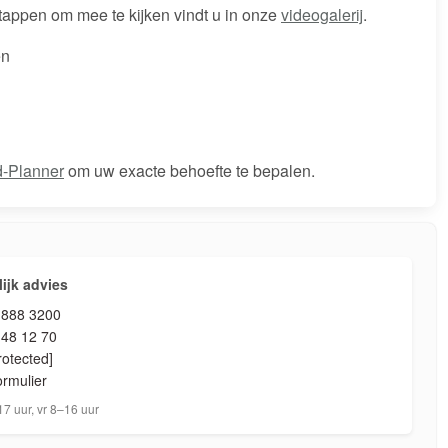
stappen om mee te kijken vindt u in onze
videogalerij
.
en
-Planner
om uw exacte behoefte te bepalen.
ijk advies
 888 3200
 48 12 70
rotected]
ormulier
7 uur, vr 8–16 uur