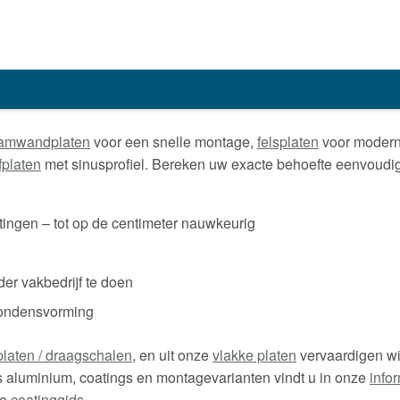
amwandplaten
voor een snelle montage,
felsplaten
voor moder
fplaten
met sinusprofiel. Bereken uw exacte behoefte eenvoudi
ngen – tot op de centimeter nauwkeurig
er vakbedrijf te doen
ondensvorming
laten / draagschalen
, en uit onze
vlakke platen
vervaardigen wij
sus aluminium, coatings en montagevarianten vindt u in onze
info
de
coatinggids
.