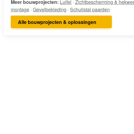
Meer bouwprojecten:
Luifel
·
Zichtbescherming & hekwe
montage
·
Gevelbekleding
·
Schuilstal paarden
Alle bouwprojecten & oplossingen