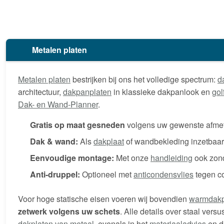
Metalen platen
Metalen platen
bestrijken bij ons het volledige spectrum:
d
architectuur,
dakpanplaten
in klassieke dakpanlook en
gol
Dak- en Wand-Planner
.
Gratis op maat gesneden
volgens uw gewenste afmeti
Dak & wand:
Als
dakplaat
of wandbekleding inzetbaar
Eenvoudige montage:
Met onze
handleiding
ook zond
Anti-druppel:
Optioneel met
anticondensvlies
tegen c
Voor hoge statische eisen voeren wij bovendien
warmdakp
zetwerk volgens uw schets
. Alle details over staal ver
dakplaten van metaal
, evenals in het
materiaaladvies
en 