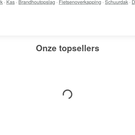
rk
·
Kas
·
Brandhoutopslag
·
Fietsenoverkapping
·
Schuurdak
·
D
Onze topsellers