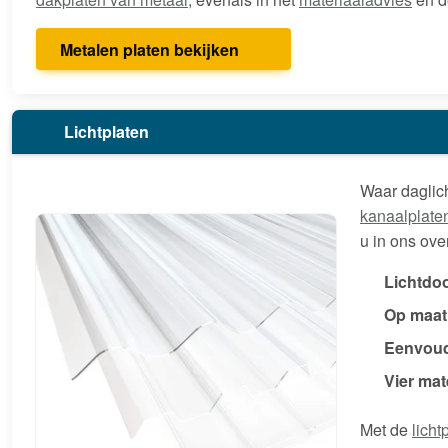
Metalen platen bekijken
Lichtplaten
Waar daglic
kanaalplate
u in ons ove
Lichtdo
Op maat
Eenvoud
Vier mat
Met de
licht