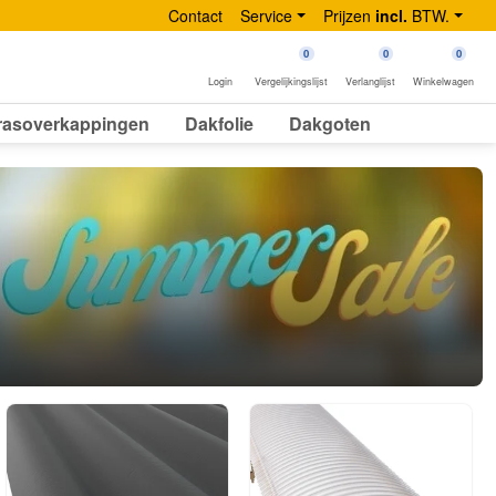
Contact
Service
Prijzen
incl.
BTW.
0
0
0
Login
Vergelijkingslijst
Verlanglijst
Winkelwagen
rasoverkappingen
Dakfolie
Dakgoten