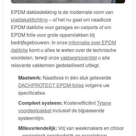
EPDM dakbedekking is de modernste vorm van
platdakafdichting
– of het nu gaat om naadloze
EPDM dakfolie voor garages en carports of om
EPDM folie voor grote oppervlakken bij
bedrijfsgebouwen. In onze
informatie over EPDM
dakfolie
komt u alles te weten over de technische
voordelen, terwijl onze
vakbegrippenlijst
u alle
relevante vaktermen gedetailleerd uitlegt.
Maatwerk:
Naadloos in één stuk geleverde
DACHPROTECT EPDM-folies
volgens uw
specificaties.
Compleet systeem:
Kostenefficiënt
Tytane
voordeelpakket
inclusief de bijpassende
systeemlijm.
Milieuvriendelijk:
Vrij van weekmakers en chloor
– ecologisch onschadelijk en recyclebaar.