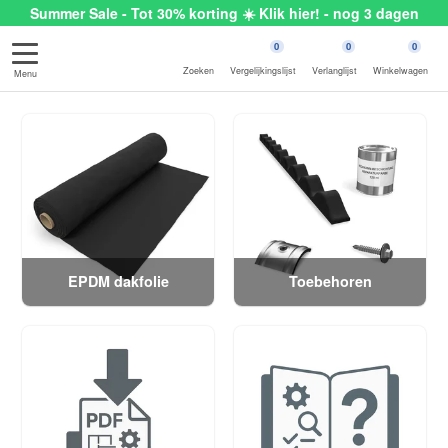
Summer Sale - Tot 30% korting ☀️ Klik hier! - nog 3 dagen
0
0
0
Zoeken
Vergelijkingslijst
Verlanglijst
Winkelwagen
Menu
EPDM dakfolie
Toebehoren