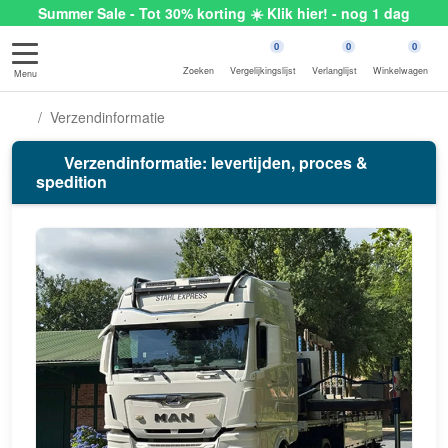
Summer Sale - Tot 30% korting ☀️ Klik hier! - nog 1 dag
0
0
0
Zoeken
Vergelijkingslijst
Verlanglijst
Winkelwagen
Menu
Verzendinformatie
Verzendinformatie: levertijden, proces &
spedition