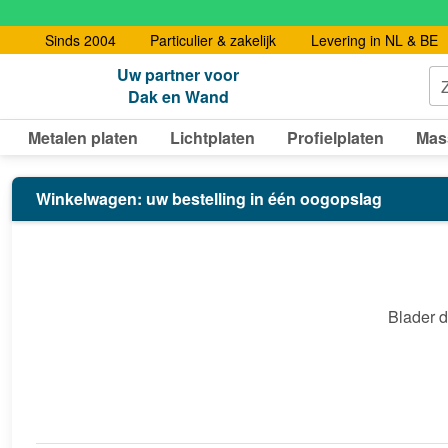
Sinds 2004
Particulier & zakelijk
Levering in NL & BE
Uw partner voor
Dak en Wand
Metalen platen
Lichtplaten
Profielplaten
Mas
Winkelwagen: uw bestelling in één oogopslag
Blader d