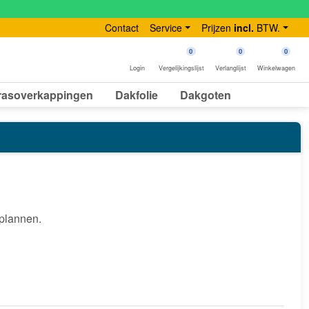
Contact
Service
Prijzen
incl.
BTW.
0
0
0
Login
Vergelijkingslijst
Verlanglijst
Winkelwagen
rasoverkappingen
Dakfolie
Dakgoten
 plannen.