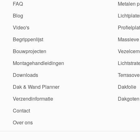
FAQ
Metalen p
Blog
Lichtplate
Video's
Profielpla
Begrippenlijst
Massieve 
Bouwprojecten
Vezelceme
Montagehandleidingen
Lichtstrat
Downloads
Terrasove
Dak & Wand Planner
Dakfolie
Verzendinformatie
Dakgoten
Contact
Over ons