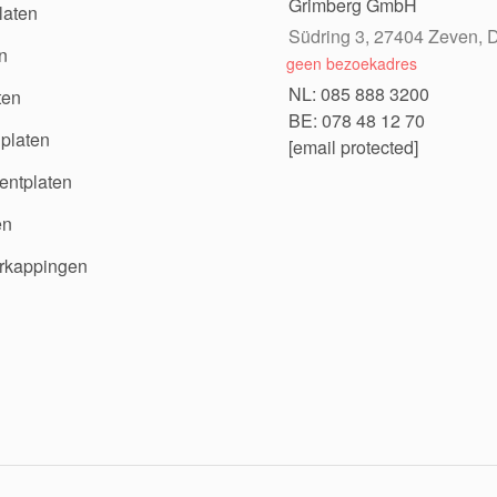
Grimberg GmbH
laten
Südring 3, 27404 Zeven, D
n
geen bezoekadres
NL: 085 888 3200
ten
BE: 078 48 12 70
platen
[email protected]
ntplaten
en
rkappingen