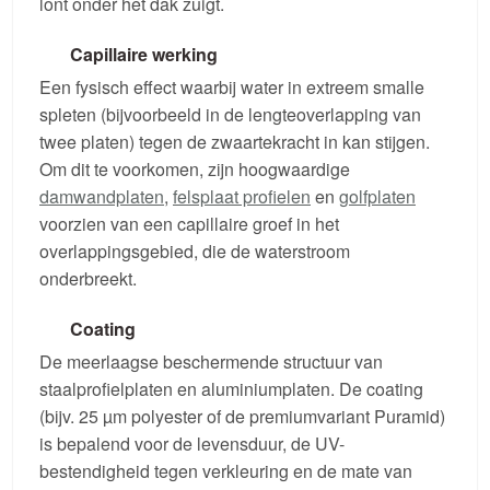
lont onder het dak zuigt.
Capillaire werking
Een fysisch effect waarbij water in extreem smalle
spleten (bijvoorbeeld in de lengteoverlapping van
twee platen) tegen de zwaartekracht in kan stijgen.
Om dit te voorkomen, zijn hoogwaardige
damwandplaten
,
felsplaat profielen
en
golfplaten
voorzien van een capillaire groef in het
overlappingsgebied, die de waterstroom
onderbreekt.
Coating
De meerlaagse beschermende structuur van
staalprofielplaten en aluminiumplaten. De coating
(bijv. 25 µm polyester of de premiumvariant Puramid)
is bepalend voor de levensduur, de UV-
bestendigheid tegen verkleuring en de mate van