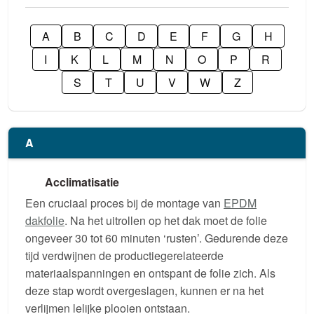
A
B
C
D
E
F
G
H
I
K
L
M
N
O
P
R
S
T
U
V
W
Z
A
Acclimatisatie
Een cruciaal proces bij de montage van
EPDM
dakfolie
. Na het uitrollen op het dak moet de folie
ongeveer 30 tot 60 minuten ‘rusten’. Gedurende deze
tijd verdwijnen de productiegerelateerde
materiaalspanningen en ontspant de folie zich. Als
deze stap wordt overgeslagen, kunnen er na het
verlijmen lelijke plooien ontstaan.