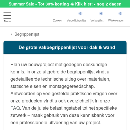
Summer Sale - Tot 30% korting ☀️ Klik hier! - nog 2 dagen
0
0
0
Zoeken
Vergelijkingslijst
Verlanglijst
Winkelwagen
Menu
Begrippenlijst
De grote vakbegrippenlijst voor dak & wand
Plan uw bouwproject met gedegen deskundige
kennis. In onze uitgebreide begrippenlijst vindt u
gedetailleerde technische uitleg over materialen,
statische eisen en montagegereedschap.
Antwoorden op veelgestelde praktische vragen over
onze producten vindt u ook overzichtelijk in onze
FAQ
. Van de juiste belastingstabel tot het specifieke
zetwerk – maak gebruik van deze kennisbank voor
een professionele uitvoering van uw project.