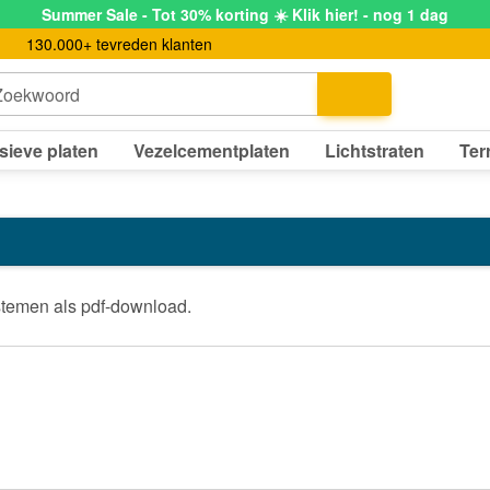
Summer Sale - Tot 30% korting ☀️ Klik hier! - nog 1 dag
130.000+ tevreden klanten
Zoekwoord
sieve platen
Vezelcementplaten
Lichtstraten
Ter
temen als pdf-download.