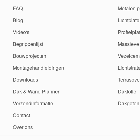
FAQ
Metalen p
Blog
Lichtplate
Video's
Profielpla
Begrippenlijst
Massieve 
Bouwprojecten
Vezelceme
Montagehandleidingen
Lichtstrat
Downloads
Terrasove
Dak & Wand Planner
Dakfolie
Verzendinformatie
Dakgoten
Contact
Over ons