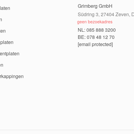
Grimberg GmbH
laten
Südring 3, 27404 Zeven, D
n
geen bezoekadres
NL: 085 888 3200
ten
BE: 078 48 12 70
platen
[email protected]
ntplaten
en
rkappingen