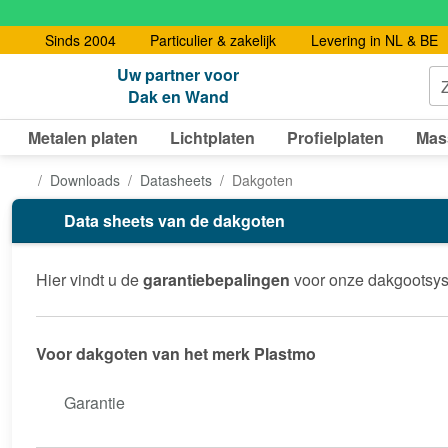
Sinds 2004
Particulier & zakelijk
Levering in NL & BE
Uw partner voor
Dak en Wand
Metalen platen
Lichtplaten
Profielplaten
Mas
Downloads
Datasheets
Dakgoten
Data sheets van de dakgoten
Hier vindt u de
garantiebepalingen
voor onze dakgootsys
Voor dakgoten van het merk Plastmo
Garantie