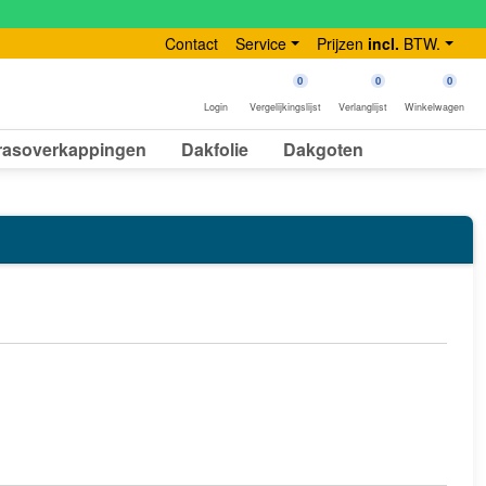
Contact
Service
Prijzen
incl.
BTW.
0
0
0
Login
Vergelijkingslijst
Verlanglijst
Winkelwagen
rasoverkappingen
Dakfolie
Dakgoten