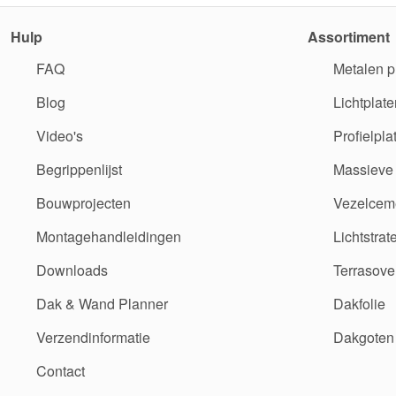
Hulp
Assortiment
FAQ
Metalen p
Blog
Lichtplate
Video's
Profielpla
Begrippenlijst
Massieve 
Bouwprojecten
Vezelceme
Montagehandleidingen
Lichtstrat
Downloads
Terrasove
Dak & Wand Planner
Dakfolie
Verzendinformatie
Dakgoten
Contact