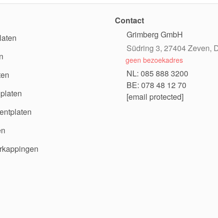
Contact
Grimberg GmbH
laten
Südring 3, 27404 Zeven, D
n
geen bezoekadres
NL: 085 888 3200
ten
BE: 078 48 12 70
platen
[email protected]
ntplaten
en
rkappingen