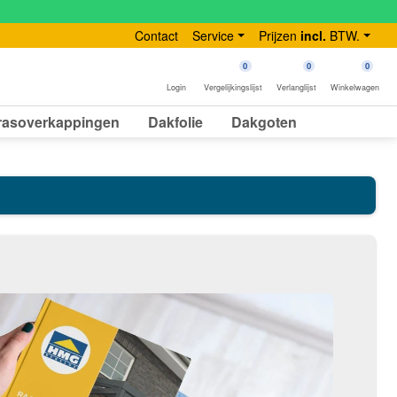
Contact
Service
Prijzen
incl.
BTW.
0
0
0
Login
Vergelijkingslijst
Verlanglijst
Winkelwagen
rasoverkappingen
Dakfolie
Dakgoten