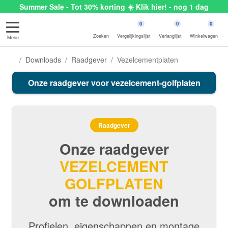
Summer Sale - Tot 30% korting ☀️ Klik hier! - nog 1 dag
0
0
0
Zoeken
Vergelijkingslijst
Verlanglijst
Winkelwagen
Menu
Downloads
Raadgever
Vezelcementplaten
Onze raadgever voor vezelcement-golfplaten
Raadgever
Onze raadgever
VEZELCEMENT
GOLFPLATEN
om te downloaden
Profielen, eigenschappen en montage