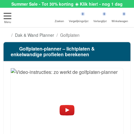
Summer Sale - Tot 30% korting ☀️ Klik hier! - nog 1 dag
0
0
0
Zoeken
Vergelijkingslijst
Verlanglijst
Winkelwagen
Menu
Dak & Wand Planner
Golfplaten
Golfplaten-planner – lichtplaten &
enkelwandige profielen berekenen