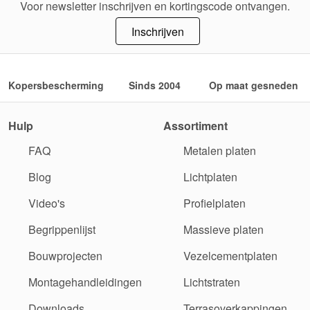
Voor newsletter inschrijven en kortingscode ontvangen.
Inschrijven
Kopersbescherming
Sinds 2004
Op maat gesneden
Hulp
Assortiment
FAQ
Metalen platen
Blog
Lichtplaten
Video's
Profielplaten
Begrippenlijst
Massieve platen
Bouwprojecten
Vezelcementplaten
Montagehandleidingen
Lichtstraten
Downloads
Terrasoverkappingen