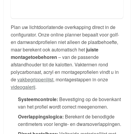
Plan uw lichtdoorlatende overkapping direct in de
configurator. Onze online planner bepaalt voor golf-
en damwandprofielen niet alleen de plaatbehoefte,
maar berekent ook automatisch het
juiste
montagetoebehoren
– van de passende
afstandhouder tot de kalotten. Vaktermen rond
polycarbonaat, acryl en montageprofielen vindt u in
de
vakbegrippenlijst
, montagestappen in onze
videogalerij
.
Systeemcontrole:
Bevestiging op de bovenkant
van het profiel wordt correct meegenomen.
Overlappingslogica:
Berekent de benodigde
centimeters voor lengte- en dwarsoverlappingen.
Direct bestelbaar:
Voltooide materiaallijst met