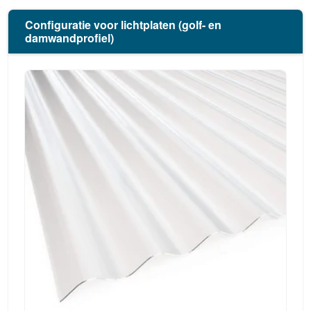
Configuratie voor lichtplaten (golf- en
damwandprofiel)