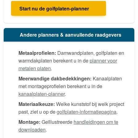
Start nu de golfplaten-planner
Andere planners & aanvullende raadgevers
Metaalprofielen:
Damwandplaten, golfplaten en
warmdakplaten berekent u in de
planner voor
metalen platen
.
Meerwandige dakbedekkingen:
Kanaalplaten
met montageprofielen berekent u in de
kanaalplaten-planner
.
Materiaalkeuze:
Welke kunststof bij welk project
past, ziet u op de
golfplaten-informatiepagina
.
Montage:
Geïllustreerde
handleidingen om te
downloaden
.