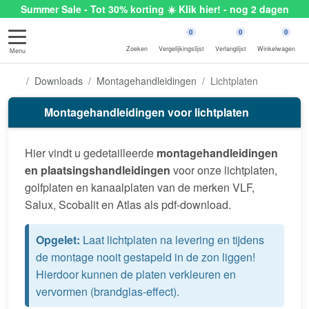
Summer Sale - Tot 30% korting ☀️ Klik hier! - nog 2 dagen
0
0
0
Zoeken
Vergelijkingslijst
Verlanglijst
Winkelwagen
Menu
Downloads
Montagehandleidingen
Lichtplaten
Montagehandleidingen voor lichtplaten
Hier vindt u gedetailleerde
montagehandleidingen
en plaatsingshandleidingen
voor onze lichtplaten,
golfplaten en kanaalplaten van de merken VLF,
Salux, Scobalit en Atlas als pdf-download.
Opgelet:
Laat lichtplaten na levering en tijdens
de montage nooit gestapeld in de zon liggen!
Hierdoor kunnen de platen verkleuren en
vervormen (brandglas-effect).