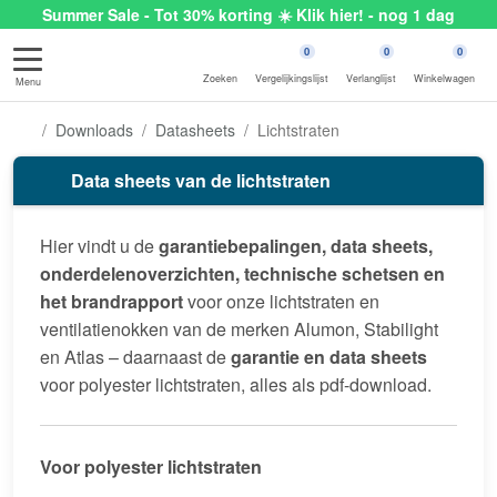
Summer Sale - Tot 30% korting ☀️ Klik hier! - nog 1 dag
0
0
0
Zoeken
Vergelijkingslijst
Verlanglijst
Winkelwagen
Menu
Downloads
Datasheets
Lichtstraten
Data sheets van de lichtstraten
Hier vindt u de
garantiebepalingen, data sheets,
onderdelenoverzichten, technische schetsen en
het brandrapport
voor onze lichtstraten en
ventilatienokken van de merken Alumon, Stabilight
en Atlas – daarnaast de
garantie en data sheets
voor polyester lichtstraten, alles als pdf-download.
Voor polyester lichtstraten