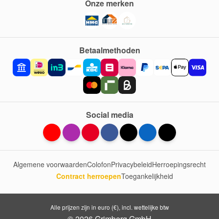
Onze merken
Betaalmethoden
Social media
Algemene voorwaarden
Colofon
Privacybeleid
Herroepingsrecht
Contract herroepen
Toegankelijkheid
Alle prijzen zijn in euro (€), incl. wettelijke btw
© 2026 Grimberg GmbH