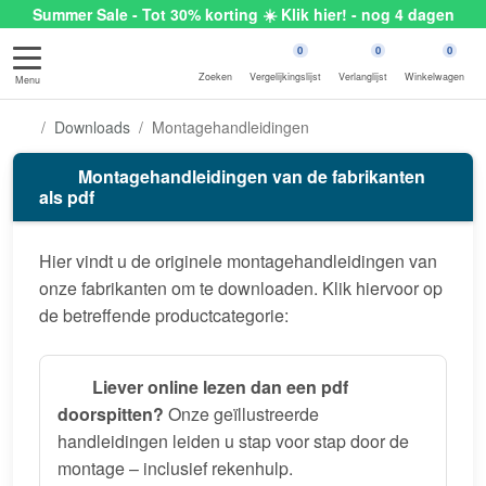
Summer Sale - Tot 30% korting ☀️ Klik hier! - nog 4 dagen
0
0
0
Zoeken
Vergelijkingslijst
Verlanglijst
Winkelwagen
Menu
Downloads
Montagehandleidingen
Montagehandleidingen van de fabrikanten
als pdf
Hier vindt u de originele montagehandleidingen van
onze fabrikanten om te downloaden. Klik hiervoor op
de betreffende productcategorie:
Liever online lezen dan een pdf
doorspitten?
Onze geïllustreerde
handleidingen leiden u stap voor stap door de
montage – inclusief rekenhulp.