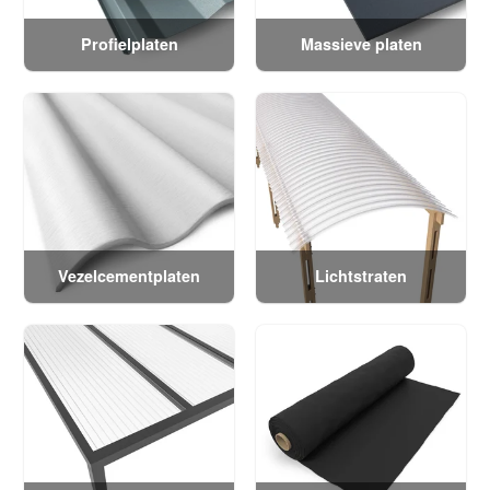
Profielplaten
Massieve platen
Vezelcementplaten
Lichtstraten