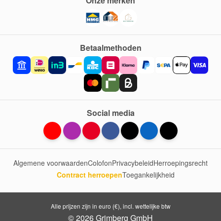
Onze merken
Betaalmethoden
Social media
Algemene voorwaarden
Colofon
Privacybeleid
Herroepingsrecht
Contract herroepen
Toegankelijkheid
Alle prijzen zijn in euro (€), incl. wettelijke btw
© 2026 Grimberg GmbH