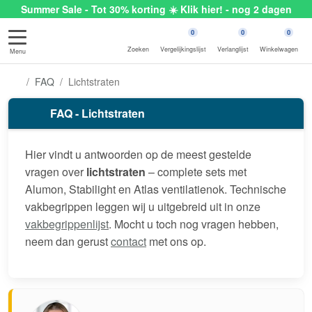
Summer Sale - Tot 30% korting ☀️ Klik hier! - nog 2 dagen
0
0
0
Zoeken
Vergelijkingslijst
Verlanglijst
Winkelwagen
Menu
FAQ
Lichtstraten
FAQ - Lichtstraten
Hier vindt u antwoorden op de meest gestelde
vragen over
lichtstraten
– complete sets met
Alumon, Stabilight en Atlas ventilatienok. Technische
vakbegrippen leggen wij u uitgebreid uit in onze
vakbegrippenlijst
. Mocht u toch nog vragen hebben,
neem dan gerust
contact
met ons op.