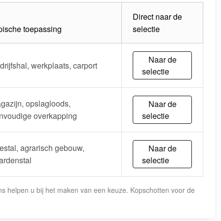
Direct naar de
pische toepassing
selectie
Naar de
drijfshal, werkplaats, carport
selectie
gazijn, opslagloods,
Naar de
nvoudige overkapping
selectie
estal, agrarisch gebouw,
Naar de
ardenstal
selectie
s helpen u bij het maken van een keuze. Kopschotten voor de