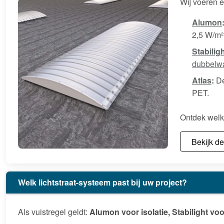
Wij voeren 
Alumon
2,5 W/m²K
Stabilig
dubbelw
Atlas
:
Dé
PET.
Ontdek welk
Bekijk d
Welk lichtstraat-systeem past bij uw project?
Als vuistregel geldt:
Alumon voor isolatie, Stabilight voo