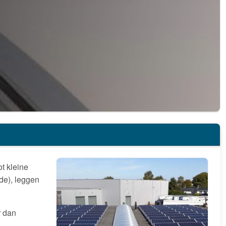
t kleine
de), leggen
r dan