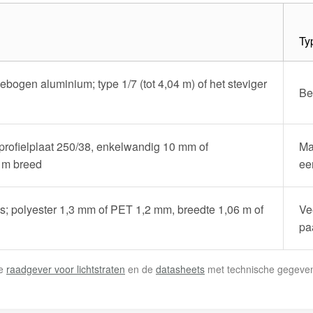
Ty
ogen aluminium; type 1/7 (tot 4,04 m) of het steviger
Be
rofielplaat 250/38, enkelwandig 10 mm of
Ma
 m breed
ee
s; polyester 1,3 mm of PET 1,2 mm, breedte 1,06 m of
Ve
pa
ze
raadgever voor lichtstraten
en de
datasheets
met technische gegeven