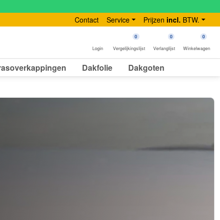
Contact
Service
Prijzen
incl.
BTW.
0
0
0
Login
Vergelijkingslijst
Verlanglijst
Winkelwagen
rasoverkappingen
Dakfolie
Dakgoten