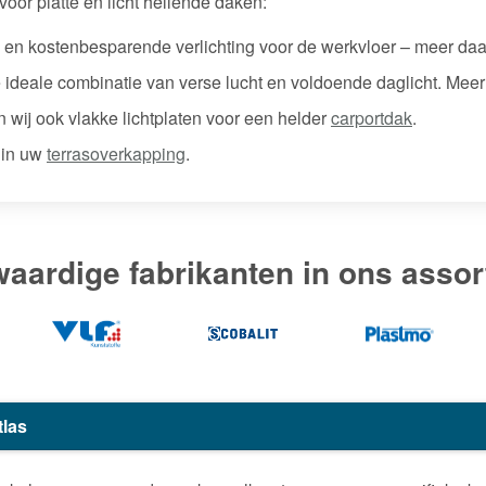
voor platte en licht hellende daken:
e en kostenbesparende verlichting voor de werkvloer – meer da
 ideale combinatie van verse lucht en voldoende daglicht. Meer
ij ook vlakke lichtplaten voor een helder
carportdak
.
 in uw
terrasoverkapping
.
aardige fabrikanten in ons assor
tlas