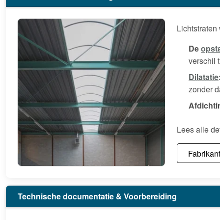
Lichtstraten
De
opst
verschil 
Dilatatie
zonder d
Afdichti
Lees alle de
Fabrikant
Technische documentatie & Voorbereiding