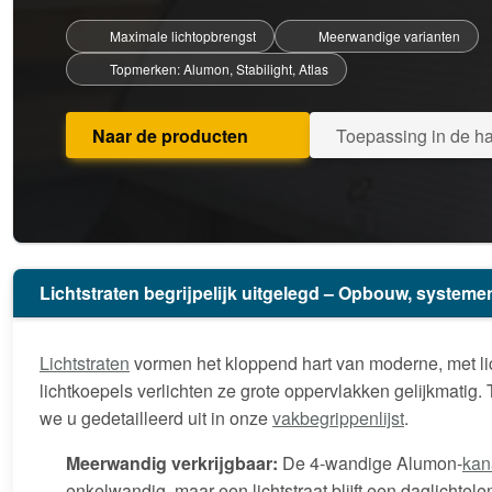
Maximale lichtopbrengst
Meerwandige varianten
Topmerken: Alumon, Stabilight, Atlas
Naar de producten
Toepassing in de 
Lichtstraten begrijpelijk uitgelegd – Opbouw, system
Lichtstraten
vormen het kloppend hart van moderne, met lich
lichtkoepels verlichten ze grote oppervlakken gelijkmatig.
we u gedetailleerd uit in onze
vakbegrippenlijst
.
Meerwandig verkrijgbaar:
De 4-wandige Alumon-
kan
enkelwandig, maar een lichtstraat blijft een daglichtel