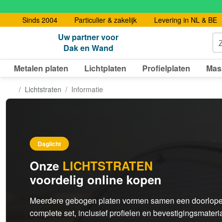
Sinds 2004
Particulier & zakelijk
Levering in NL & BE
Uw partner voor
Dak en Wand
Metalen platen
Lichtplaten
Profielplaten
Mas
Lichtstraten
Informatie
Daglicht
Onze
LICHTSTRATEN
voordelig online kopen
Meerdere gebogen platen vormen samen een doorlopend 
complete set, inclusief profielen en bevestigingsmateri