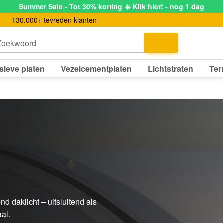
Summer Sale - Tot 30% korting ☀️ Klik hier! - nog 1 dag
130.000+ tevreden klanten
Zoekwoord
sieve platen
Vezelcementplaten
Lichtstraten
Ter
daklicht – uitsluitend als
aal.