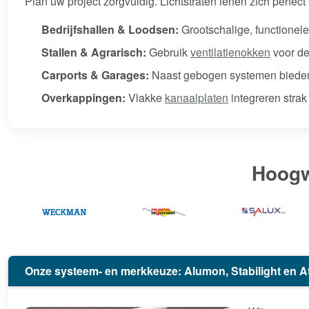
Plan uw project zorgvuldig. Lichtstraten lenen zich perfect 
Bedrijfshallen & Loodsen:
Grootschalige, functionel
Stallen & Agrarisch:
Gebruik
ventilatienokken
voor de
Carports & Garages:
Naast gebogen systemen bieden w
Overkappingen:
Vlakke
kanaalplaten
integreren strak
Hoogw
Onze systeem- en merkkeuze: Alumon, Stabilight en A