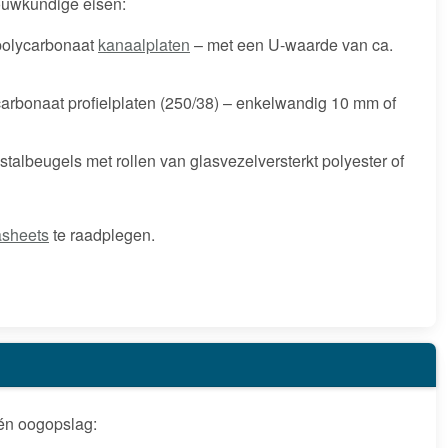
ouwkundige eisen:
polycarbonaat
kanaalplaten
– met een U-waarde van ca.
arbonaat profielplaten (250/38) – enkelwandig 10 mm of
talbeugels met rollen van glasvezelversterkt polyester of
asheets
te raadplegen.
één oogopslag: