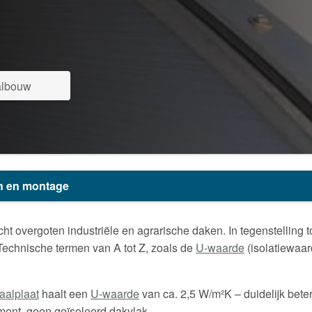
halbouw
en en montage
t overgoten industriële en agrarische daken. In tegenstelling to
 Technische termen van A tot Z, zoals de
U-waarde
(isolatiewaar
aalplaat
haalt een
U-waarde
van ca. 2,5 W/m²K – duidelijk bete
ement, geen geïsoleerd dakvlak.