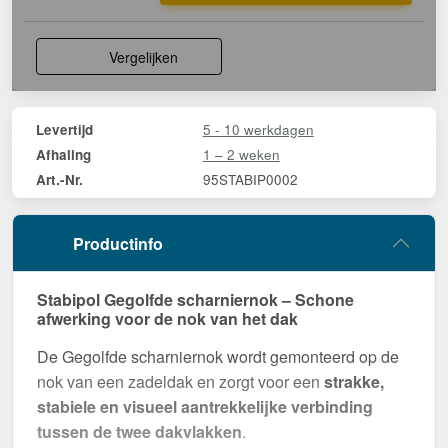
Vergelijken
5 - 10 werkdagen
Levertijd
1 – 2 weken
Afhaling
95STABIP0002
Art.-Nr.
Productinfo
Stabipol Gegolfde scharniernok – Schone
afwerking voor de nok van het dak
De Gegolfde scharniernok wordt gemonteerd op de
nok van een zadeldak en zorgt voor een
strakke,
stabiele en visueel aantrekkelijke verbinding
tussen de twee dakvlakken
.