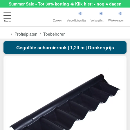
Summer Sale - Tot 30% korting ☀️ Klik hier! - nog 4 dagen
0
0
0
Zoeken
Vergelijkingslijst
Verlanglijst
Winkelwagen
Menu
Profielplaten
Toebehoren
Gegolfde scharniernok | 1,24 m | Donkergrijs