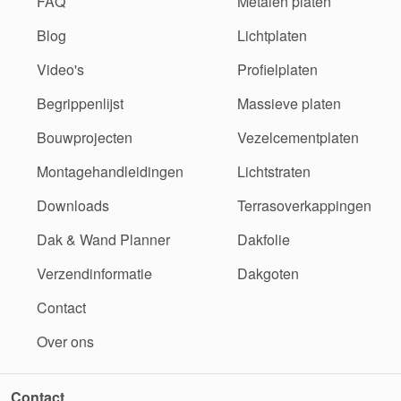
FAQ
Metalen platen
Blog
Lichtplaten
Video's
Profielplaten
Begrippenlijst
Massieve platen
Bouwprojecten
Vezelcementplaten
Montagehandleidingen
Lichtstraten
Downloads
Terrasoverkappingen
Dak & Wand Planner
Dakfolie
Verzendinformatie
Dakgoten
Contact
Over ons
Contact