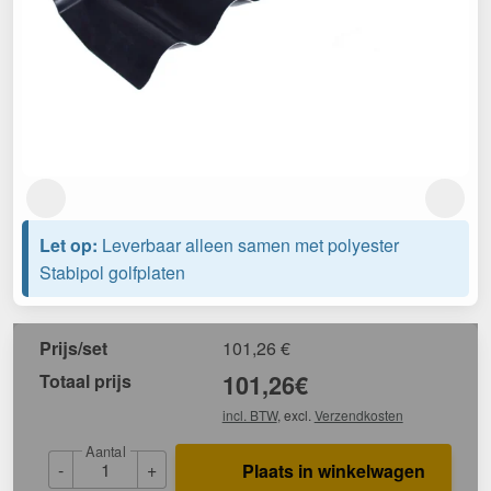
Let op:
Leverbaar alleen samen met polyester
Stabipol golfplaten
Prijs/set
101,26
€
Totaal prijs
101,26
€
incl. BTW
, excl.
Verzendkosten
Aantal
-
+
Plaats in winkelwagen