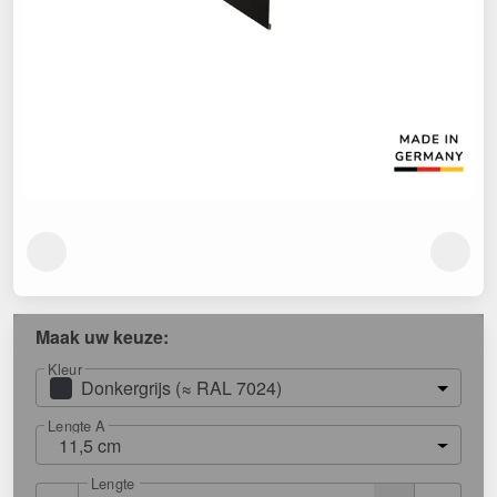
Maak uw keuze:
Kleur
Donkergrijs (≈ RAL 7024)
Lengte A
11,5 cm
Lengte