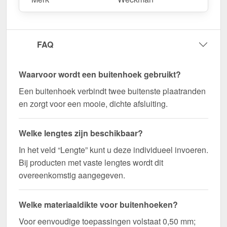
Bestel nu Buitenhoek | 11,5 x 11,5 cm bestellen –
Op maat gemaakt voor uw project & snel
geleverd!
FAQ
Duurzaam, weerbestendig, op maat gemaakt - bestel
nu en profiteer van een snelle levering!
Waarvoor wordt een buitenhoek gebruikt?
Wegens maatwerk / customisatie van herroepingsrecht uitgezonderd
Een buitenhoek verbindt twee buitenste plaatranden
en zorgt voor een mooie, dichte afsluiting.
Welke lengtes zijn beschikbaar?
In het veld “Lengte” kunt u deze individueel invoeren.
Bij producten met vaste lengtes wordt dit
overeenkomstig aangegeven.
Welke materiaaldikte voor buitenhoeken?
Voor eenvoudige toepassingen volstaat 0,50 mm;