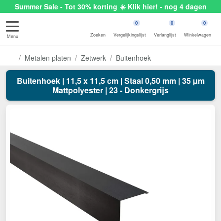
Summer Sale - Tot 30% korting ☀️ Klik hier! - nog 4 dagen
0
0
0
Zoeken
Vergelijkingslijst
Verlanglijst
Winkelwagen
Menu
Metalen platen
Zetwerk
Buitenhoek
Buitenhoek | 11,5 x 11,5 cm | Staal 0,50 mm | 35 µm
Mattpolyester | 23 - Donkergrijs