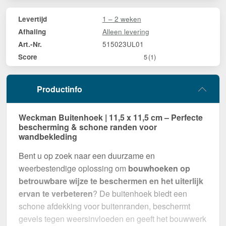
1 – 2 weken
Levertijd
Alleen levering
Afhaling
515023UL01
Art.-Nr.
Score
5
(1)
Productinfo
Weckman Buitenhoek | 11,5 x 11,5 cm – Perfecte
bescherming & schone randen voor
wandbekleding
Bent u op zoek naar een duurzame en
weerbestendige oplossing om
bouwhoeken op
betrouwbare wijze te beschermen en het uiterlijk
ervan te verbeteren
? De buitenhoek biedt een
schone afdekking voor buitenranden, beschermt
gevels tegen weersinvloeden en geeft het bouwwerk