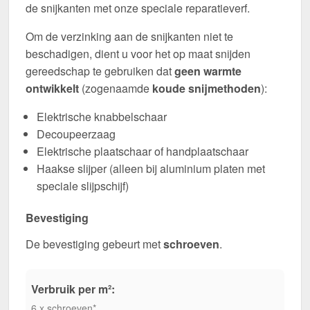
de snijkanten met onze speciale reparatieverf.
Om de verzinking aan de snijkanten niet te
beschadigen, dient u voor het op maat snijden
gereedschap te gebruiken dat
geen warmte
ontwikkelt
(zogenaamde
koude snijmethoden
):
Elektrische knabbelschaar
Decoupeerzaag
Elektrische plaatschaar of handplaatschaar
Haakse slijper (alleen bij aluminium platen met
speciale slijpschijf)
Bevestiging
De bevestiging gebeurt met
schroeven
.
Verbruik per m²:
6 x schroeven*