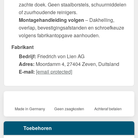
zachte doek. Geen staalborstels, schuurmiddelen
of zuurhoudende reinigers.
Montagehandleiding volgen
– Dakhelling,
overlap, bevestigingsafstanden en schroefkeuze
volgens fabrikantopgave aanhouden.
Fabrikant
Bedrijf:
Friedrich von Lien AG
Adres:
Moordamm 4, 27404 Zeven, Duitsland
E-mail:
[email protected]
Made in Germany
Geen zaagkosten
Achteraf betalen
Toebehoren