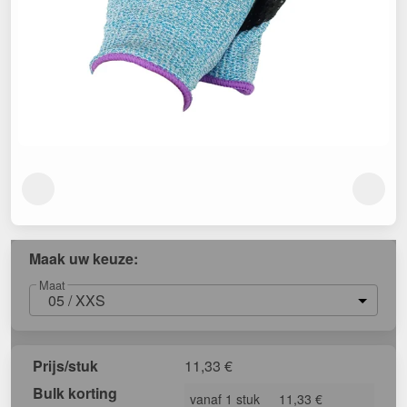
Maak uw keuze:
Maat
05 / XXS
Prijs/stuk
11,33
€
Bulk korting
vanaf 1 stuk
11,33 €