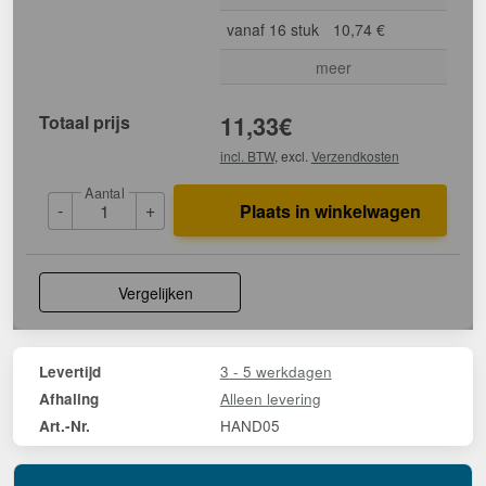
vanaf 16 stuk
10,74 €
meer
Totaal prijs
11,33
€
incl. BTW
, excl.
Verzendkosten
Aantal
-
+
Plaats in winkelwagen
Vergelijken
3 - 5 werkdagen
Levertijd
Alleen levering
Afhaling
HAND05
Art.-Nr.