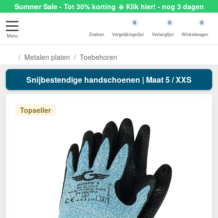
Summer Sale - Tot 30% korting ☀️ Klik hier! - nog 3 dagen
0
0
0
Zoeken
Vergelijkingslijst
Verlanglijst
Winkelwagen
Menu
Metalen platen
Toebehoren
Snijbestendige handschoenen | Maat 5 / XXS
Topseller