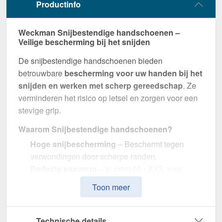
Productinfo
Weckman Snijbestendige handschoenen –
Veilige bescherming bij het snijden
De snijbestendige handschoenen bieden
betrouwbare
bescherming voor uw handen bij het
snijden en werken met scherp gereedschap
. Ze
verminderen het risico op letsel en zorgen voor een
stevige grip.
Waarom Snijbestendige handschoenen?
Hoge snijbescherming
– Beschermt tegen
verwondingen door scherpe randen.
Perfecte pasvorm
– In maat 05 / XXS voor
optimaal comfort.
Toon meer
Flexibel & antislip
– Voor nauwkeurig werken
zonder beperkingen.
In kleur gecoördineerd
– In Blauw voor een
Technische details