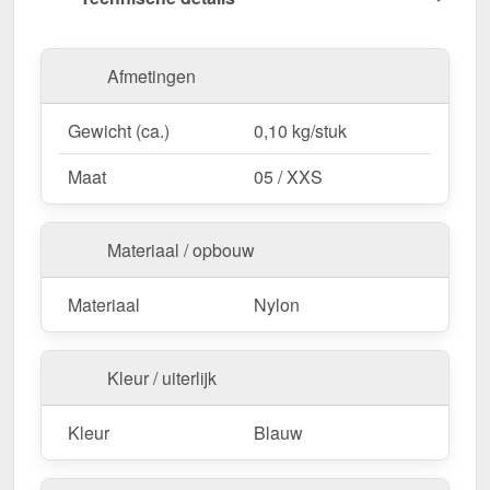
professionele uitstraling.
Bestel nu Snijbestendige handschoenen –
Afmetingen
Maximale veiligheid bij elke snede!
Gewicht (ca.)
0,10 kg/stuk
Maat
05 / XXS
Materiaal / opbouw
Materiaal
Nylon
Kleur / uiterlijk
Kleur
Blauw