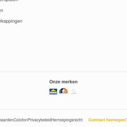
en
rkappingen
Onze merken
waarden
Colofon
Privacybeleid
Herroepingsrecht
Contract herroepen