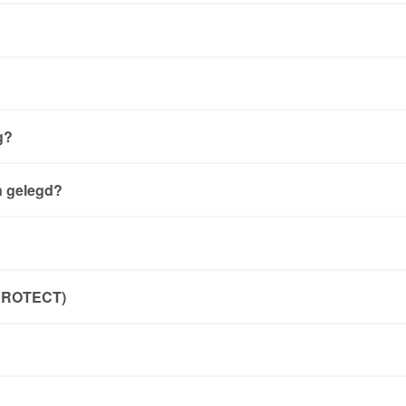
g?
n gelegd?
HPROTECT)