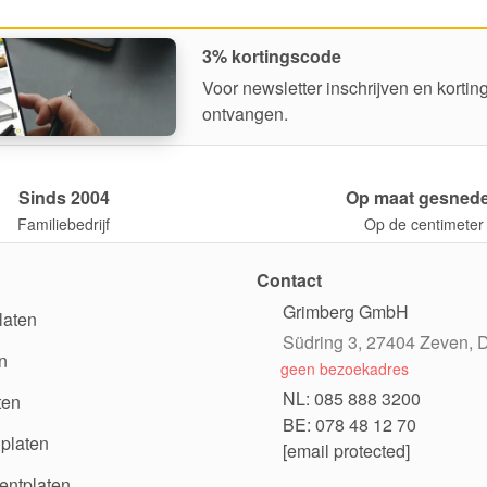
3% kortingscode
Voor newsletter inschrijven en korti
ontvangen.
Sinds 2004
Op maat gesned
Familiebedrijf
Op de centimeter
Contact
Grimberg GmbH
laten
Südring 3, 27404 Zeven, D
n
geen bezoekadres
NL: 085 888 3200
ten
BE: 078 48 12 70
platen
[email protected]
ntplaten