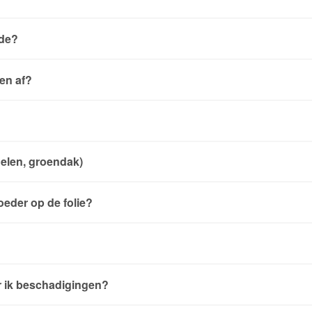
ode?
en af?
elen, groendak)
oeder op de folie?
r ik beschadigingen?