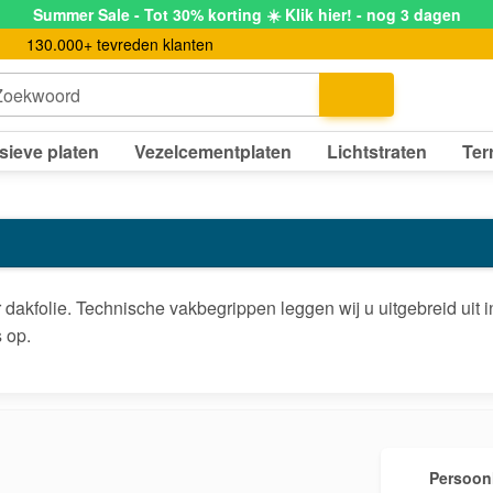
Summer Sale - Tot 30% korting ☀️ Klik hier! - nog 3 dagen
130.000+ tevreden klanten
Zoekwoord
sieve platen
Vezelcementplaten
Lichtstraten
Ter
dakfolie. Technische vakbegrippen leggen wij u uitgebreid uit 
 op.
Persoonl