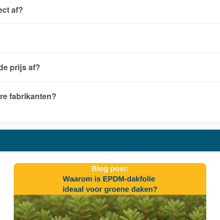
ect af?
e prijs af?
re fabrikanten?