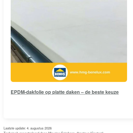
EPDM-dakfolie op platte daken – de beste keuze
Laatste update: 4. augustus 2026
Technisch gecontroleerd door: Maurice Grimberg, directeur (
Contact
)