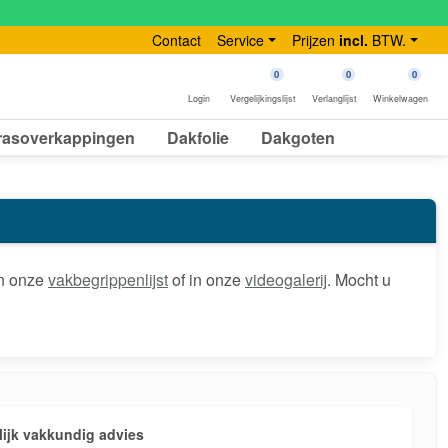
Contact
Service
Prijzen
incl.
BTW.
0
0
0
Login
Vergelijkingslijst
Verlanglijst
Winkelwagen
rasoverkappingen
Dakfolie
Dakgoten
in onze
vakbegrippenlijst
of in onze
videogalerij
. Mocht u
ijk vakkundig advies