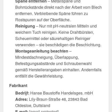
Späne entfernen
– Metallspäne und
Bohrrückstände direkt nach der Arbeit vom Blech
entfernen. Verbleibende Späne führen zu
Rostspuren auf der Oberfläche.
Reinigung
– Nur mit pH-neutralen Mitteln und
weichem Tuch reinigen. Keine Drahtbürsten,
Scheuermittel oder säurehaltigen Reiniger
verwenden – sie beschädigen die Beschichtung.
Montageanleitung beachten
–
Mindestdachneigung, Überlappung,
Befestigungsabstände und Schraubenwahl
gemäß Herstellerangaben einhalten. Andernfalls
entfällt die Gewährleistung.
Fabrikant
Bedrijf:
Hanse Baustoffe Handelsges. mbH
Adres:
Lily-Braun-Straße 46, 23843 Bad
Oldesloe, Duitsland
E-mail:
[email protected]