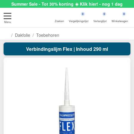
Summer Sale - Tot 30% korting ☀️ Klik hier! - nog 1 dag
0
0
0
Zoeken
Vergelijkingslijst
Verlanglijst
Winkelwagen
Menu
Dakfolie
Toebehoren
Verbindingslijm Flex | Inhoud 290 ml