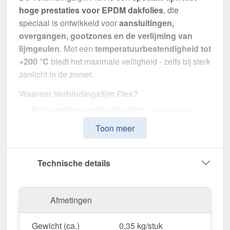
hoge prestaties voor EPDM dakfolies
, die
speciaal is ontwikkeld voor
aansluitingen,
overgangen, gootzones en de verlijming van
lijmgeulen
. Met een
temperatuurbestendigheid tot
+200 °C
biedt het maximale veiligheid - zelfs bij sterk
zonlicht in de zomer.
Waarom Verbindingslijm Flex?
Betrouwbare verbindingslijm
– Ideaal voor
randen, overgangen, goten en geulen.
Toon meer
Hittebestendig tot +200 °C
– Presteert duidelijk
beter dan conventionele EPDM-lijmen.
Flexibele toepassing
– Verwerking als een kraal
Technische details
met ongeveer 2 cm afstand tot de rand van de
film.
Aangepaste containerafmetingen
–
Afmetingen
Verkrijgbaar als 290 ml - ideaal voor kleine
details of groter verbindingswerk.
Gewicht (ca.)
0,35 kg/stuk