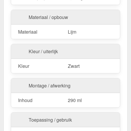
Onopvallend uiterlijk
– In Zwart, passend bij de
EPDM dakbaan.
Materiaal / opbouw
Bestel nu Verbindingslijm Flex – Voor permanent
dichte en hittebestendige EPDM-
Materiaal
Lijm
verbindingsoplossingen!
Kleur / uiterlijk
Kleur
Zwart
Montage / afwerking
Inhoud
290 ml
Toepassing / gebruik