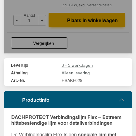
incl. BTW
, excl.
Verzendkosten
Aantal
-
+
Plaats in winkelwagen
Vergelijken
3 - 5 werkdagen
Levertijd
Alleen levering
Afhaling
HBAKF029
Art.-Nr.
Productinfo
DACHPROTECT Verbindingslijm Flex – Extreem
hittebestendige lijm voor detailverbindingen
De Verbindingslijm Flex is een
speciale lijm met