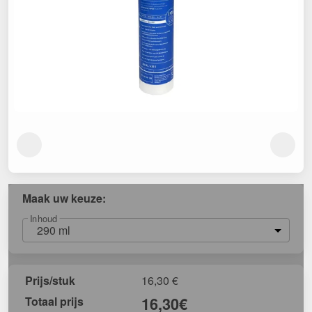
Maak uw keuze:
Inhoud
290 ml
Prijs/stuk
16,30
€
Totaal prijs
16,30
€