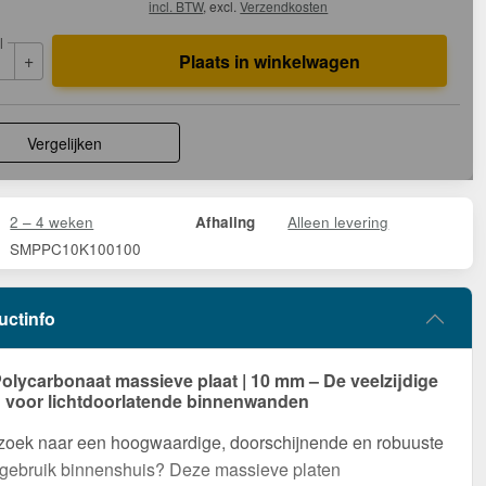
incl. BTW
, excl.
Verzendkosten
l
+
Plaats in winkelwagen
Vergelijken
2 – 4 weken
Alleen levering
Afhaling
SMPPC10K100100
uctinfo
Polycarbonaat massieve plaat | 10 mm – De veelzijdige
 voor lichtdoorlatende binnenwanden
 zoek naar een hoogwaardige, doorschijnende en robuuste
 gebruik binnenshuis? Deze massieve platen