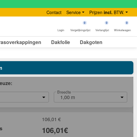
Contact
Service
Prijzen
incl.
BTW.
0
0
0
Login
Vergelijkingslijst
Verlanglijst
Winkelwagen
rasoverkappingen
Dakfolie
Dakgoten
m
euze:
Breedte
1,00 m
106,01
€
js
106,01
€