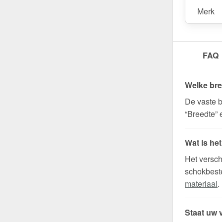
Wegens maatwer
Merk
FAQ
Welke bre
De vaste b
“Breedte” 
Wat is he
Het versch
schokbeste
materiaal
.
Staat uw v