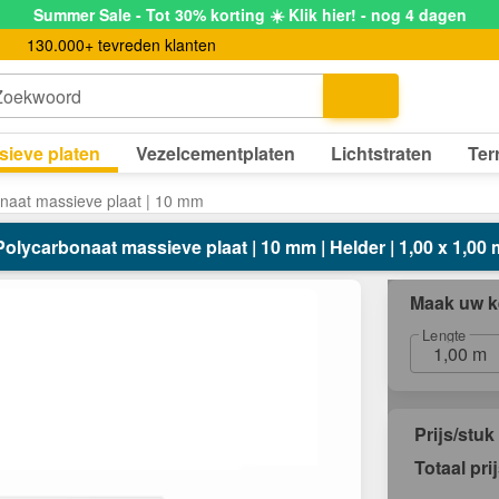
Summer Sale - Tot 30% korting ☀️ Klik hier! - nog 4 dagen
130.000+ tevreden klanten
Zoekwoord
sieve platen
Vezelcementplaten
Lichtstraten
Ter
naat massieve plaat | 10 mm
Polycarbonaat massieve plaat | 10 mm | Helder | 1,00 x 1,00 
Maak uw k
Lengte
1,00 m
Prijs/stuk
Totaal pri