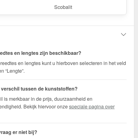
k / customisatie van herroepingsrecht uitgezonderd
Scobalit
edtes en lengtes zijn beschikbaar?
reedtes en lengtes kunt u hierboven selecteren in het veld
en “Lengte”.
t verschil tussen de kunststoffen?
il is merkbaar in de prijs, duurzaamheid en
ndigheid. Bekijk hiervoor onze
speciale pagina over
raag er niet bij?