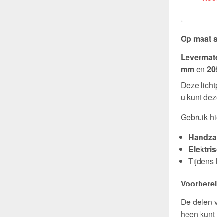
Op maat s
Levermat
mm
en
20
Deze licht
u kunt dez
Gebruik hi
Handzaa
Elektri
Tijdens
Voorberei
De delen v
heen kunt