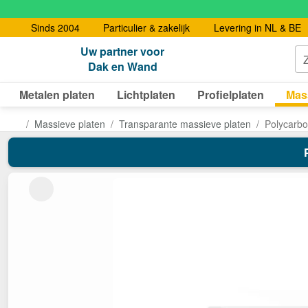
Sinds 2004
Particulier & zakelijk
Levering in NL & BE
Uw partner voor
Dak en Wand
Metalen platen
Lichtplaten
Profielplaten
Mas
Massieve platen
Transparante massieve platen
Polycarbo