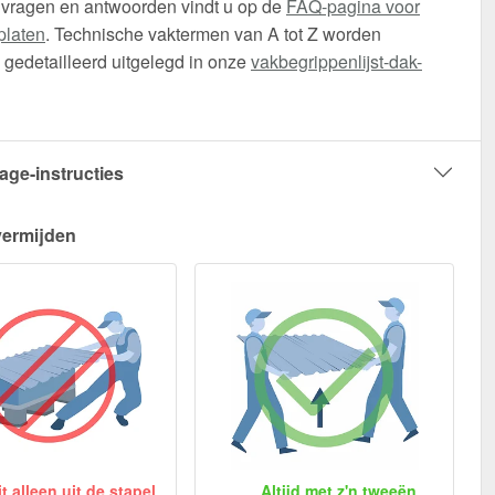
 vragen en antwoorden vindt u op de
FAQ-pagina voor
platen
. Technische vaktermen van A tot Z worden
gedetailleerd uitgelegd in onze
vakbegrippenlijst-dak-
age-instructies
vermijden
 alleen uit de stapel
Altijd met z'n tweeën