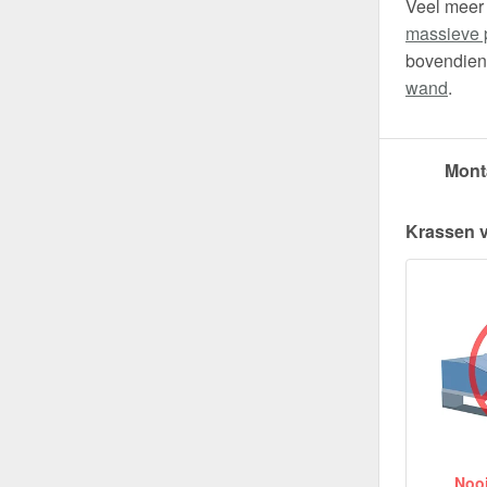
Veel meer
massieve 
bovendien 
wand
.
Mont
Krassen 
Nooit