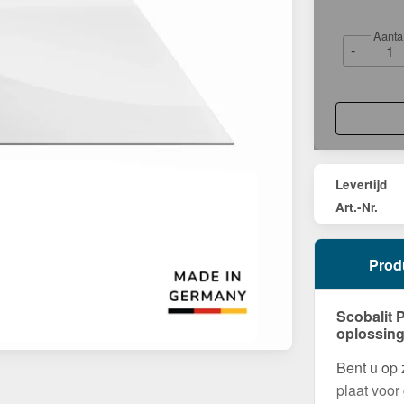
Aanta
-
Levertijd
Art.-Nr.
Prod
Scobalit 
oplossing
Bent u op
plaat voor