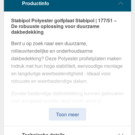
Productinfo
Stabipol Polyester golfplaat Stabipol | 177/51 –
De robuuste oplossing voor duurzame
dakbedekking
Bent u op zoek naar een duurzame,
milieuvriendelijke en onderhoudsarme
dakbedekking? Deze Polyester profielplaten maken
indruk met hun hoge stabiliteit, eenvoudige montage
en langdurige weerbestendigheid - ideaal voor
robuuste en weerbestendige daken.
Zonder bestendige dakbedekking kunnen gebouwen
snel aangetast worden door vocht, wind of
mechanische belastingen. Deze profielplaten zijn
Toon meer
speciaal ontwikkeld voor de langdurige bescherming
van daken en bieden een
stabiele, weerbestendige
en visueel aantrekkelijke oplossing
. Het maakt
Technische details