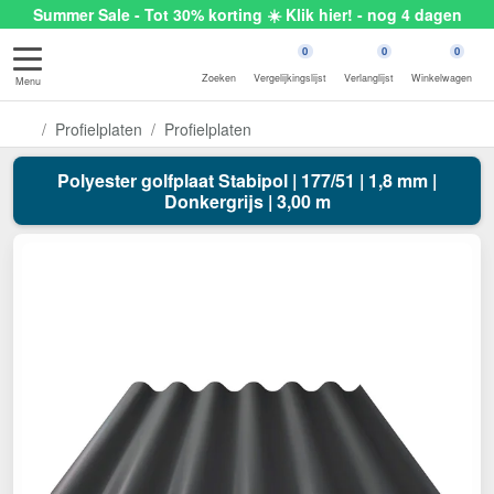
Summer Sale - Tot 30% korting ☀️ Klik hier! - nog 4 dagen
0
0
0
Zoeken
Vergelijkingslijst
Verlanglijst
Winkelwagen
Menu
Profielplaten
Profielplaten
Polyester golfplaat Stabipol | 177/51 | 1,8 mm |
Donkergrijs | 3,00 m