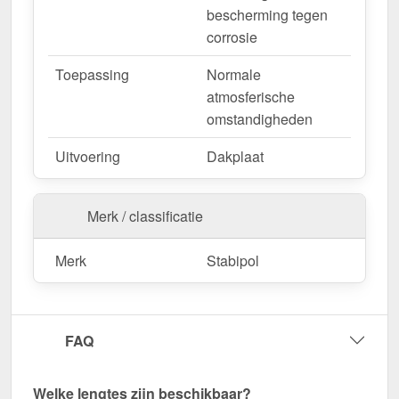
metalen plaat gemakkelijk worden ingekort door
bescherming tegen
deze te zagen.
corrosie
Bestel nu Polyester golfplaat Stabipol | 177/51 –
Toepassing
Normale
Snelle levering & met 10 jaar garantie!
atmosferische
Duurzaam, gemakkelijk schoon te maken,
omstandigheden
aanpasbaar - bestel nu en profiteer van een snelle
Uitvoering
Dakplaat
levering!
Merk / classificatie
Merk
Stabipol
FAQ
Welke lengtes zijn beschikbaar?