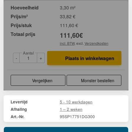
Hoeveelheid
3,30 m²
Prijs/m²
33,82
€
Prijs/stuk
111,60
€
Totaal prijs
111,60
€
incl. BTW
, excl.
Verzendkosten
Aantal
-
+
Plaats in winkelwagen
Vergelijken
Monster bestellen
5 - 10 werkdagen
Levertijd
1 – 2 weken
Afhaling
95SP17751DG300
Art.-Nr.