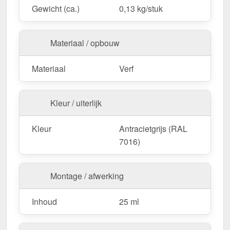
Praktische grootte
– 25 ml, ideaal voor gerichte
Gewicht (ca.)
0,13 kg/stuk
reparaties.
Bestel nu Reparatiestift | Tube | 25 ml – Voor
Materiaal / opbouw
langdurige bescherming & een vlekkeloos
oppervlak!
Materiaal
Verf
Kleur / uiterlijk
Kleur
Antracietgrijs (RAL
7016)
Montage / afwerking
Inhoud
25 ml