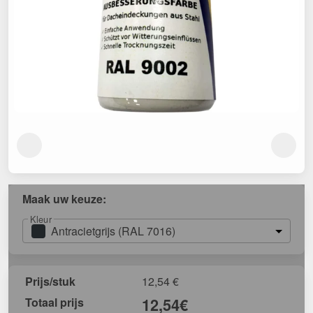
Maak uw keuze:
Kleur
Antracietgrijs (RAL 7016)
Prijs/stuk
12,54
€
Totaal prijs
12,54
€