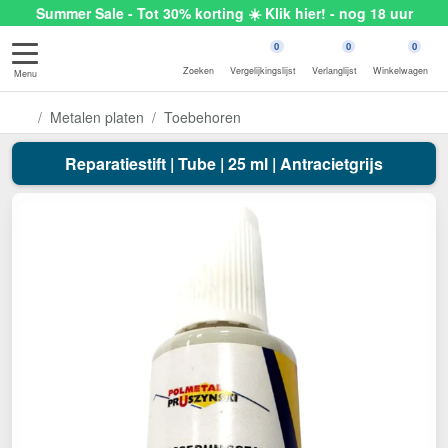
Summer Sale - Tot 30% korting ☀️ Klik hier! - nog 18 uur
0
0
0
Zoeken
Vergelijkingslijst
Verlanglijst
Winkelwagen
Menu
Metalen platen
Toebehoren
Reparatiestift | Tube | 25 ml | Antracietgrijs