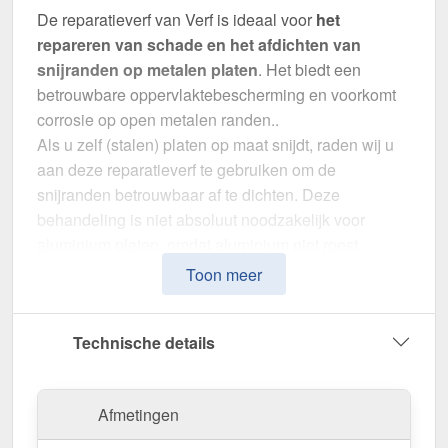
De reparatieverf van Verf is ideaal voor
het
repareren van schade en het afdichten van
snijranden op metalen platen
. Het biedt een
betrouwbare oppervlaktebescherming en voorkomt
corrosie op open metalen randen..
Als u zelf (stalen) platen op maat snijdt, raden wij u
aan deze reparatieverf te gebruiken om de
snijranden betrouwbaar af te dichten. Deze
behandeling is niet absoluut noodzakelijk voor
aluminium platen, omdat aluminium niet roest.
Toon meer
Waarom Reparatiestift | Tube | 25 ml?
Perfect passende kleur
– In Antracietgrijs (RAL
7016) voor een onopvallende reparatie.
Technische details
Gemakkelijk te gebruiken
– Sneldrogend en
gemakkelijk aan te brengen.
Effectieve bescherming
– Dicht snijranden af &
Afmetingen
beschermt tegen verwering.