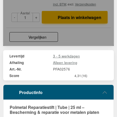
incl. BTW
, excl.
Verzendkosten
Aantal
-
+
Plaats in winkelwagen
Vergelijken
3 - 5 werkdagen
Levertijd
Alleen levering
Afhaling
PFA02576
Art.-Nr.
Score
4,31
(16)
Productinfo
Polmetal Reparatiestift | Tube | 25 ml –
Bescherming & reparatie voor metalen platen