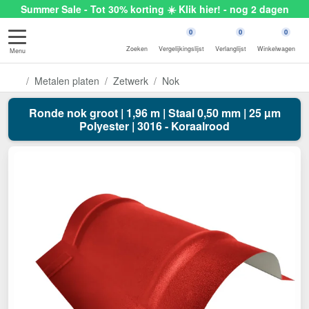
Summer Sale - Tot 30% korting ☀️ Klik hier! - nog 2 dagen
0
0
0
Zoeken
Vergelijkingslijst
Verlanglijst
Winkelwagen
Menu
Metalen platen
Zetwerk
Nok
Ronde nok groot | 1,96 m | Staal 0,50 mm | 25 µm
Polyester | 3016 - Koraalrood