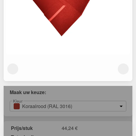
Maak uw keuze:
Kleur
Koraalrood (RAL 3016)
Prijs/stuk
44,24
€