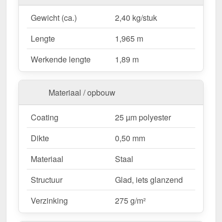
aanpassen. Dankzij de
25 µm polyester coating
in
Gewicht (ca.)
2,40 kg/stuk
Koraalrood (RAL 3016)
blijft het materiaal
permanent beschermd tegen corrosie.
Lengte
1,965 m
Werkende lengte
1,89 m
Waarom Ronde nok groot | 1,96 m?
Hoogwaardig Staal
– Bestand met 0,50 mm
Materiaal / opbouw
kernsterkte.
Effectieve bescherming tegen weersinvloeden
Coating
25 µm polyester
– Beschermt de nok tegen vocht en vuil.
Robuuste coating
– 25 µm polyester voor
Dikte
0,50 mm
langdurige bescherming.
Meer info
Eenvoudige montage
– Snel te installeren
Materiaal
Staal
dankzij directe schroefverbinding.
Structuur
Glad, iets glanzend
Vaste lengtes
– 1,965 m, bespaart tijd en
vermindert afval.
Verzinking
275 g/m²