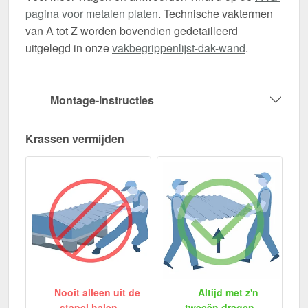
pagina voor metalen platen
. Technische vaktermen
van A tot Z worden bovendien gedetailleerd
uitgelegd in onze
vakbegrippenlijst-dak-wand
.
Montage-instructies
Krassen vermijden
Nooit alleen uit de
Altijd met z'n
stapel halen
tweeën dragen