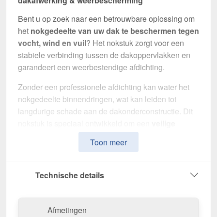
dakafwerking & weerbescherming
Bent u op zoek naar een betrouwbare oplossing om
het
nokgedeelte van uw dak te beschermen tegen
vocht, wind en vuil
? Het nokstuk zorgt voor een
stabiele verbinding tussen de dakoppervlakken en
garandeert een weerbestendige afdichting.
Zonder een professionele afdichting kan water het
nokgedeelte binnendringen, wat kan leiden tot
langdurige schade aan de dakonderconstructie. Dit
nokstuk is speciaal ontwikkeld om een
veilige
afdichting te garanderen
en de dakstructuur te
Toon meer
beschermen tegen invloeden van buitenaf. Het
maakt indruk met zijn eenvoudige montage, hoge
weerstand en duurzame coating.
Technische details
Gemaakt van
Staal
met een
materiaaldikte van 0,50
mm
, biedt dit zetwerk een hoge stabiliteit. De
lengte
Afmetingen
van 1,965 m
kunt u deze gemakkelijk aan uw dak