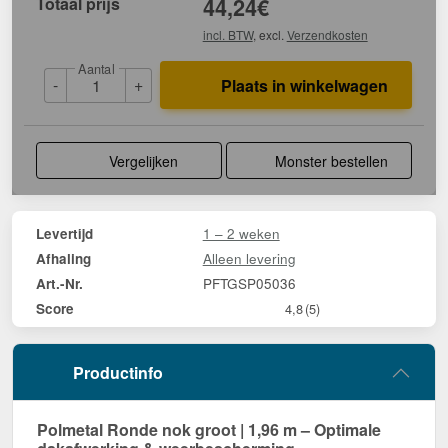
Totaal prijs
44,24
€
incl. BTW
, excl.
Verzendkosten
Aantal
-
+
Plaats in winkelwagen
Vergelijken
Monster bestellen
1 – 2 weken
Levertijd
Alleen levering
Afhaling
PFTGSP05036
Art.-Nr.
Score
4,8
(5)
Productinfo
Polmetal Ronde nok groot | 1,96 m – Optimale