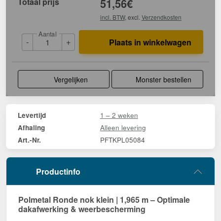
Totaal prijs
51,56
€
incl. BTW
, excl.
Verzendkosten
Aantal
-
+
Plaats in winkelwagen
Vergelijken
Monster bestellen
1 – 2 weken
Levertijd
Alleen levering
Afhaling
PFTKPL05084
Art.-Nr.
Productinfo
Polmetal Ronde nok klein | 1,965 m – Optimale
dakafwerking & weerbescherming