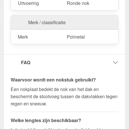
dakoppervlak.
Uitvoering
Ronde nok
Als er ter plaatse aanpassingen nodig zijn, kan de
metalen plaat gemakkelijk worden ingekort door
Merk / classificatie
deze te zagen.
Bestel nu Ronde nok klein | 1,965 m bestellen –
Merk
Polmetal
Op maat gemaakt voor uw project & snel
geleverd!
Duurzaam, weerbestendig, op maat gemaakt - bestel
FAQ
nu en profiteer van een snelle levering!
Opgelet:
Dit nokstuk wordt voornamelijk gebruikt
Waarvoor wordt een nokstuk gebruikt?
voor dakpanplaten. Voor trapeziumplaten,
Een nokplaat bedekt de nok van het dak en
golfplaten en felsplaten wordt meestal het vlakke
beschermt de stootvoeg tussen de dakvlakken tegen
nokstuk meestal gebruikt.
regen en sneeuw.
Wegens maatwerk / customisatie van herroepingsrecht uitgezonderd
Welke lengtes zijn beschikbaar?