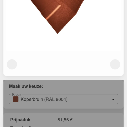
Maak uw keuze:
Kleur
Koperbruin (RAL 8004)
Prijs/stuk
51,56
€