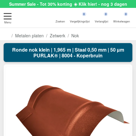
Summer Sale - Tot 30% korting ☀️ Klik hier! - nog 3 dagen
0
0
0
Zoeken
Vergelijkingslijst
Verlanglijst
Winkelwagen
Menu
Metalen platen
Zetwerk
Nok
Ronde nok klein | 1,965 m | Staal 0,50 mm | 50 µm
PURLAK® | 8004 - Koperbruin