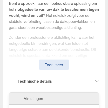
Bent u op zoek naar een betrouwbare oplossing om
het
nokgedeelte van uw dak te beschermen tegen
vocht, wind en vuil
? Het nokstuk zorgt voor een
stabiele verbinding tussen de dakoppervlakken en
garandeert een weerbestendige afdichting.
Zonder een professionele afdichting kan water het
nokgedeelte binnendringen, wat kan leiden tot
langdurige schade aan de dakonderconstructie. Dit
nokstuk is speciaal ontwikkeld om een
veilige
afdichting te garanderen
en de dakstructuur te
Toon meer
beschermen tegen invloeden van buitenaf. Het
maakt indruk met zijn eenvoudige montage, hoge
weerstand en duurzame coating.
Technische details
Gemaakt van
Staal
met een
materiaaldikte van 0,50
mm
, biedt dit zetwerk een hoge stabiliteit. De
lengte
Afmetingen
van 1,965 m
kunt u deze gemakkelijk aan uw dak
aanpassen. Dankzij de
50 µm PURLAK® coating