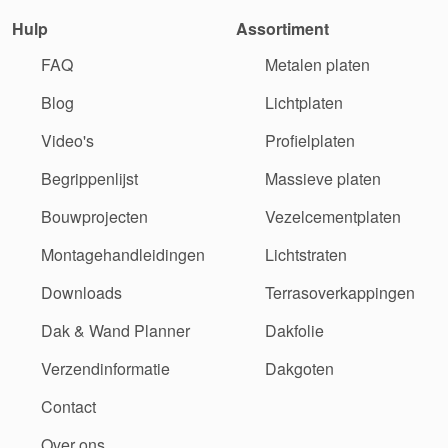
Hulp
Assortiment
FAQ
Metalen platen
Blog
Lichtplaten
Video's
Profielplaten
Begrippenlijst
Massieve platen
Bouwprojecten
Vezelcementplaten
Montagehandleidingen
Lichtstraten
Downloads
Terrasoverkappingen
Dak & Wand Planner
Dakfolie
Verzendinformatie
Dakgoten
Contact
Over ons