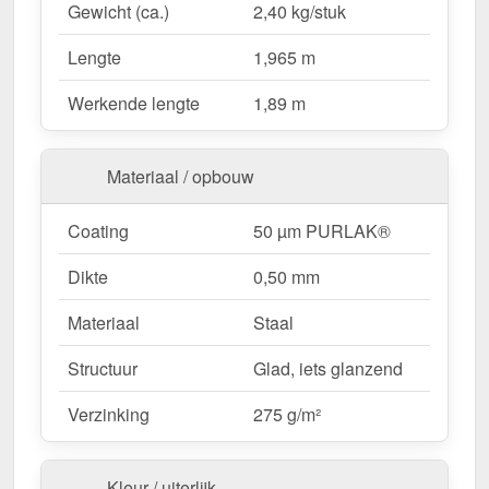
Gewicht (ca.)
2,40 kg/stuk
in
Koperbruin (RAL 8004)
blijft het materiaal
permanent beschermd tegen corrosie.
Lengte
1,965 m
Werkende lengte
1,89 m
Waarom Ronde nok klein | 1,965 m?
Hoogwaardig Staal
– Bestand met 0,50 mm
Materiaal / opbouw
kernsterkte.
Effectieve bescherming tegen weersinvloeden
Coating
50 µm PURLAK®
– Beschermt de nok tegen vocht en vuil.
Robuuste coating
– 50 µm PURLAK® voor
Dikte
0,50 mm
langdurige bescherming.
Meer info
Eenvoudige montage
– Snel te installeren
Materiaal
Staal
dankzij directe schroefverbinding.
Structuur
Glad, iets glanzend
Vaste lengtes
– 1,965 m, bespaart tijd en
vermindert afval.
Verzinking
275 g/m²
Ideaal voor de volgende toepassingen:
Kleur / uiterlijk