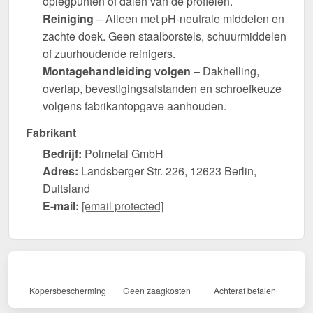
oplegpunten of dalen van de profielen.
Reiniging
– Alleen met pH-neutrale middelen en
zachte doek. Geen staalborstels, schuurmiddelen
of zuurhoudende reinigers.
Montagehandleiding volgen
– Dakhelling,
overlap, bevestigingsafstanden en schroefkeuze
volgens fabrikantopgave aanhouden.
Fabrikant
Bedrijf:
Polmetal GmbH
Adres:
Landsberger Str. 226, 12623 Berlin,
Duitsland
E-mail:
[email protected]
Kopersbescherming
Geen zaagkosten
Achteraf betalen