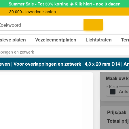
Summer Sale - Tot 30% korting ☀️ Klik hier! - nog 3 dagen
130.000+ tevreden klanten
Zoekwoord
sieve platen
Vezelcementplaten
Lichtstraten
Ter
ppingen en zetwerk
ven | Voor overlappingen en zetwerk | 4,8 x 20 mm D14 | Ant
Maak uw k
Kleur
Antr
Prijs/pak
Totaal pri