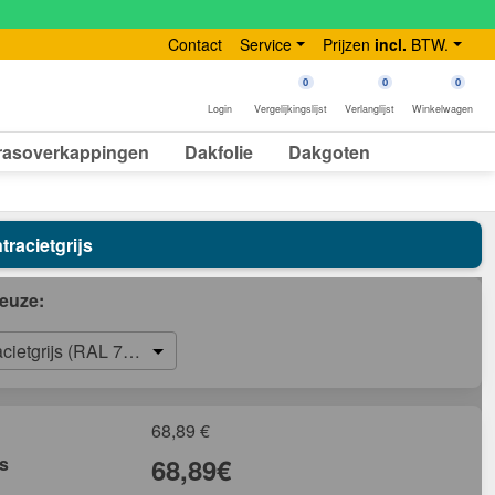
Contact
Service
Prijzen
incl.
BTW.
0
0
0
Login
Vergelijkingslijst
Verlanglijst
Winkelwagen
rasoverkappingen
Dakfolie
Dakgoten
racietgrijs
euze:
acietgrijs (RAL 7016)
68,89
€
js
68,89
€