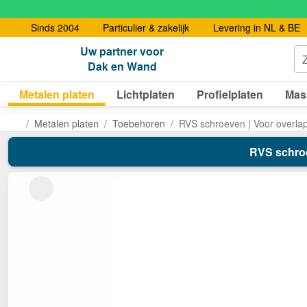
Sinds 2004
Particulier & zakelijk
Levering in NL & BE
Uw partner voor
Dak en Wand
Metalen platen
Lichtplaten
Profielplaten
Mas
Metalen platen
Toebehoren
RVS schroeven | Voor overla
RVS schroe