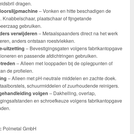
eidsbril dragen.
oorslijpmachine
– Vonken en hitte beschadigen de
. Knabbelschaar, plaatschaar of fijngetande
eerzaag gebruiken.
ers verwijderen
– Metaalspaanders direct na het werk
eren, anders ontstaan roestvlekken.
-uitzetting
– Bevestigingsgaten volgens fabrikantopgave
ioneren en passende afdichtringen gebruiken.
etreden
– Alleen met looppaden bij de oplegpunten of
an de profielen.
ing
– Alleen met pH-neutrale middelen en zachte doek.
taalborstels, schuurmiddelen of zuurhoudende reinigers.
ehandleiding volgen
– Dakhelling, overlap,
igingsafstanden en schroefkeuze volgens fabrikantopgave
den.
:
Polmetal GmbH