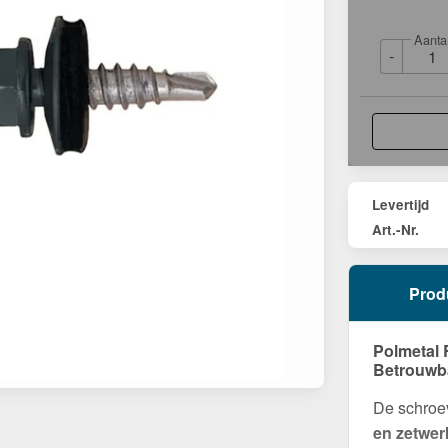
Aanta
-
Levertijd
Art.-Nr.
Prod
Polmetal 
Betrouwba
De schroev
en zetwer