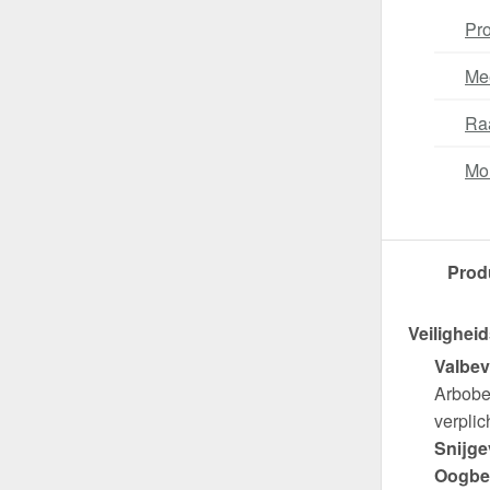
Pro
Me
Ra
Mo
Prod
Veiligheid
Valbev
Arbobes
verplich
Snijge
Oogbe