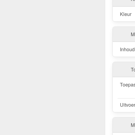
Kleur
M
Inhoud
T
Toepas
Uitvoe
Me