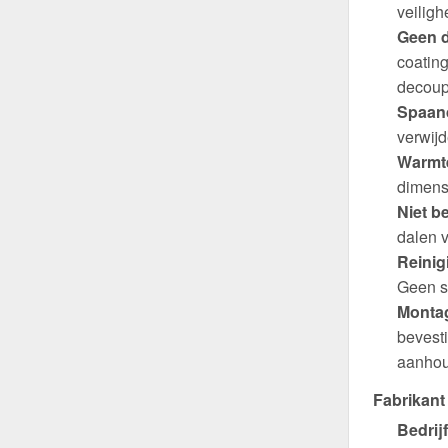
veiligh
Geen d
coating
decoup
Spaand
verwijd
Warmte
dimens
Niet b
dalen v
Reinig
Geen s
Montag
bevest
aanhou
Fabrikant
Bedrijf