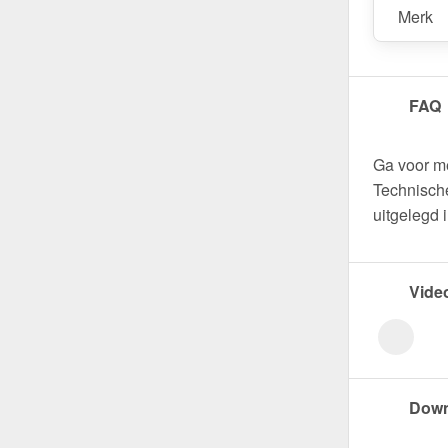
Merk
FAQ
Ga voor m
Technische
uitgelegd 
Vide
Down