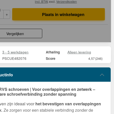
incl. BTW
, excl.
Verzendkosten
l
+
Plaats in winkelwagen
Vergelijken
3 - 5 werkdagen
Alleen levering
Afhaling
PSCUE482076
Score
4,57
(246)
uctinfo
RVS schroeven | Voor overlappingen en zetwerk –
re schroefverbinding zonder spanning
en zijn ideaal voor
het bevestigen van overlappingen
k
. Ze zorgen voor een stabiele verbinding zonder de