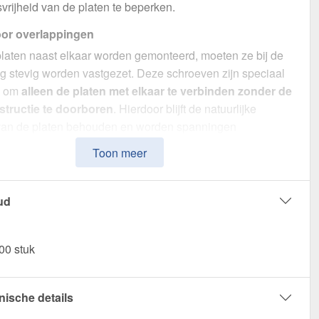
rijheid van de platen te beperken.
oor overlappingen
laten naast elkaar worden gemonteerd, moeten ze bij de
g stevig worden vastgezet. Deze schroeven zijn speciaal
n om
alleen de platen met elkaar te verbinden zonder de
tructie te doorboren
. Hierdoor blijft de natuurlijke
g van de platen behouden en worden spanningen
.
Toon meer
voor zetwerk
schroeven worden zetwerken betrouwbaar vastgezet.
ud
un compacte lengte maken ze
veilige en discrete
ng
mogelijk zonder het materiaal te beschadigen.
00 stuk
VS schroeven | Voor overlappingen en zetwerk?
wbare bevestiging
– Ontwikkeld voor Bevestiging
ppingen & zetwerk.
nische details
weerstand
– RVS, voor optimale bescherming.