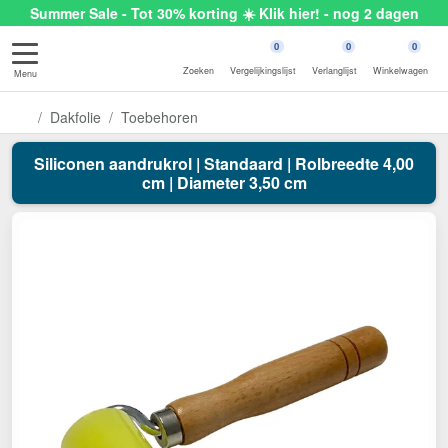
Summer Sale - Tot 30% korting ☀️ Klik hier! - nog 2 dagen
0
0
0
Zoeken
Vergelijkingslijst
Verlanglijst
Winkelwagen
Menu
Dakfolie
Toebehoren
Siliconen aandrukrol | Standaard | Rolbreedte 4,00
cm | Diameter 3,50 cm