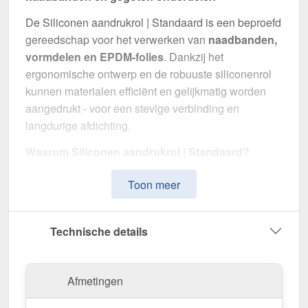
De Siliconen aandrukrol | Standaard is een beproefd
gereedschap voor het verwerken van
naadbanden,
vormdelen en EPDM-folies
. Dankzij het
ergonomische ontwerp en de robuuste siliconenrol
kunnen materialen efficiënt en gelijkmatig worden
aangedrukt - voor een stevige verbinding en
langdurige afdichting.
Waarom Siliconen aandrukrol | Standaard?
Onmisbaar voor EPDM-verwerking
– Ideaal
Toon meer
gereedschap voor gegoten tapes,
naadverbindingen & co.
Bijzonderheid
– Zonder kogellager
Technische details
Technische details
– Breedte: 4,00 cm,
diameter: 3,50 cm, lengte: 18,50 cm.
Zichtbaar ontwerp
– In gemakkelijk herkenbare
Afmetingen
kleur Geel, praktisch op elke bouwplaats.