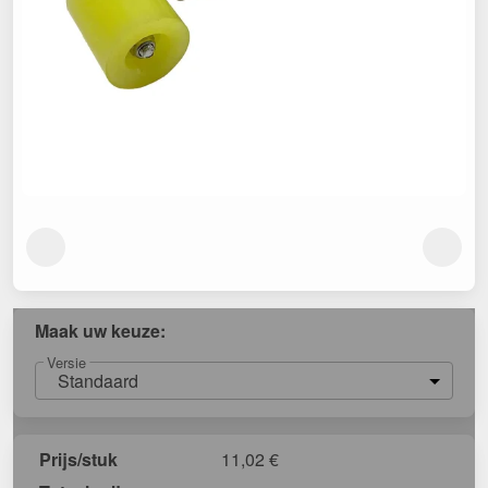
Maak uw keuze:
Versie
Standaard
Prijs/stuk
11,02
€