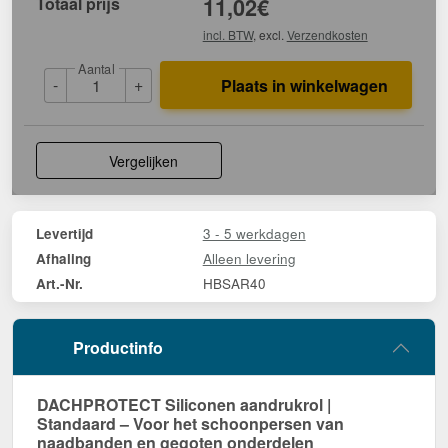
Totaal prijs
11,02
€
incl. BTW
, excl.
Verzendkosten
Aantal
-
+
Plaats in winkelwagen
Vergelijken
3 - 5 werkdagen
Levertijd
Alleen levering
Afhaling
HBSAR40
Art.-Nr.
Productinfo
DACHPROTECT Siliconen aandrukrol |
Standaard – Voor het schoonpersen van
naadbanden en gegoten onderdelen