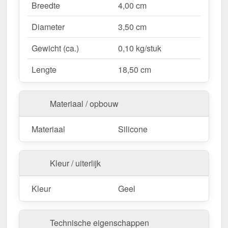
Uitvoering
– Versie: Standaard.
Breedte
4,00 cm
Bestel nu Siliconen aandrukrol | Standaard –
Diameter
3,50 cm
Voor professionele resultaten bij EPDM
installatie!
Gewicht (ca.)
0,10 kg/stuk
Lengte
18,50 cm
Materiaal / opbouw
Materiaal
Silicone
Kleur / uiterlijk
Kleur
Geel
Technische eigenschappen