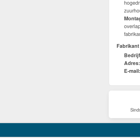
hogedru
zuurho
Montag
overla
fabrik
Fabrikant
Bedrijf
Adres:
E-mail
Sind