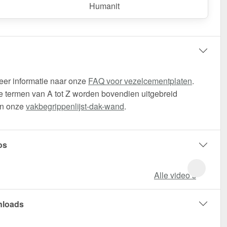
Humanit
eer informatie naar onze
FAQ voor vezelcementplaten
.
 termen van A tot Z worden bovendien uitgebreid
in onze
vakbegrippenlijst-dak-wand
.
os
Alle video‘s
loads