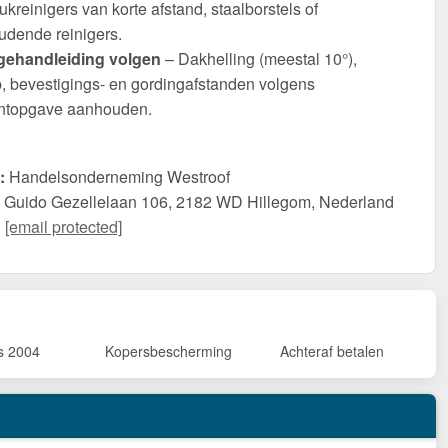
kreinigers van korte afstand, staalborstels of
udende reinigers.
ehandleiding volgen
– Dakhelling (meestal 10°),
p, bevestigings- en gordingafstanden volgens
antopgave aanhouden.
:
Handelsonderneming Westroof
Guido Gezellelaan 106, 2182 WD Hillegom, Nederland
:
[email protected]
s 2004
Kopersbescherming
Achteraf betalen