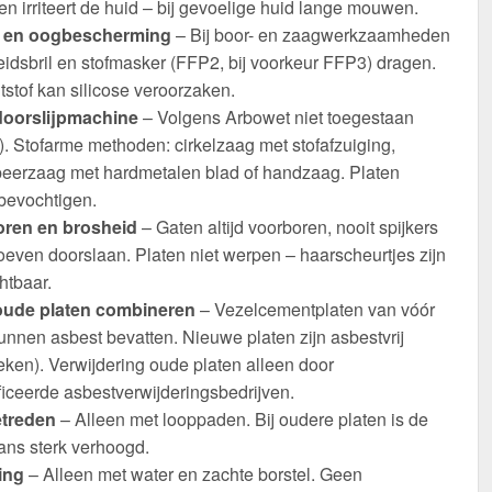
en irriteert de huid – bij gevoelige huid lange mouwen.
 en oogbescherming
– Bij boor- en zaagwerkzaamheden
eidsbril en stofmasker (FFP2, bij voorkeur FFP3) dragen.
stof kan silicose veroorzaken.
oorslijpmachine
– Volgens Arbowet niet toegestaan
of). Stofarme methoden: cirkelzaag met stofafzuiging,
eerzaag met hardmetalen blad of handzaag. Platen
 bevochtigen.
ren en brosheid
– Gaten altijd voorboren, nooit spijkers
oeven doorslaan. Platen niet werpen – haarscheurtjes zijn
chtbaar.
ude platen combineren
– Vezelcementplaten van vóór
nnen asbest bevatten. Nieuwe platen zijn asbestvrij
eken). Verwijdering oude platen alleen door
ficeerde asbestverwijderingsbedrijven.
etreden
– Alleen met looppaden. Bij oudere platen is de
ans sterk verhoogd.
ing
– Alleen met water en zachte borstel. Geen