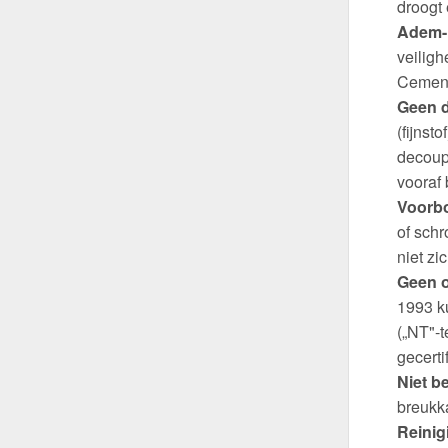
droogt 
Adem-
veiligh
Cement
Geen d
(fijnst
decoup
vooraf
Voorbo
of schr
niet zi
Geen o
1993 ku
(„NT"-t
gecerti
Niet b
breukk
Reinig