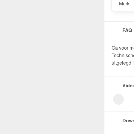
Merk
FAQ
Ga voor m
Technische
uitgelegd 
Vide
Down