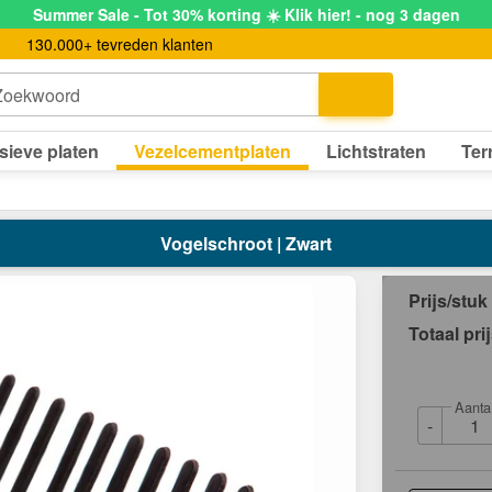
Summer Sale - Tot 30% korting ☀️ Klik hier! - nog 3 dagen
130.000+ tevreden klanten
Zoekwoord
sieve platen
Vezelcementplaten
Lichtstraten
Ter
Vogelschroot | Zwart
Prijs/stuk
Totaal pri
Aanta
-