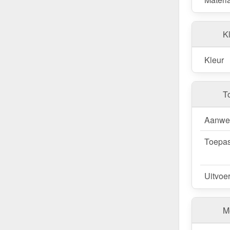
Kl
Kleur
T
Aanwe
Toepas
Uitvoe
Me