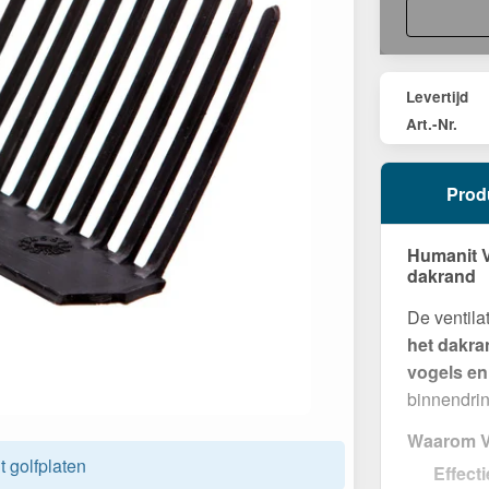
Levertijd
Art.-Nr.
Prod
Humanit V
dakrand
De ventila
het dakra
vogels en
binnendring
Waarom V
 golfplaten
Effect