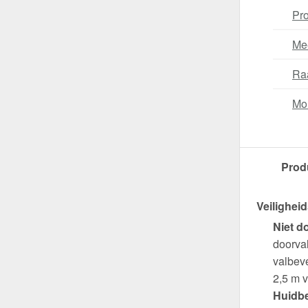
Pro
Me
Ra
Mo
Prod
Veiligheid
Niet d
doorva
valbeve
2,5 m v
Huidb