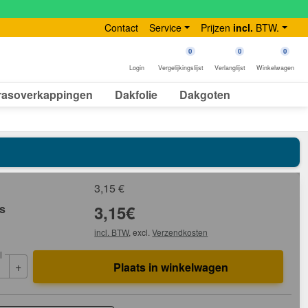
Contact
Service
Prijzen
incl.
BTW.
0
0
0
Login
Vergelijkingslijst
Verlanglijst
Winkelwagen
rasoverkappingen
Dakfolie
Dakgoten
3,15
€
js
3,15
€
incl. BTW
, excl.
Verzendkosten
l
+
Plaats in winkelwagen