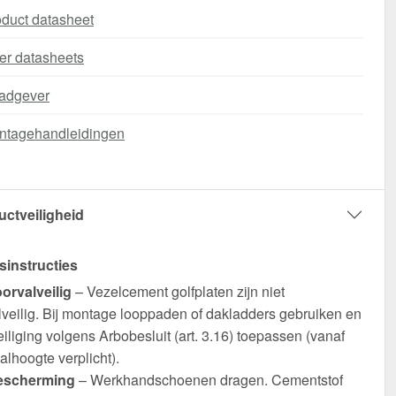
duct datasheet
er datasheets
adgever
ntagehandleidingen
uctveiligheid
sinstructies
oorvalveilig
– Vezelcement golfplaten zijn niet
lveilig. Bij montage looppaden of dakladders gebruiken en
iliging volgens Arbobesluit (art. 3.16) toepassen (vanaf
alhoogte verplicht).
escherming
– Werkhandschoenen dragen. Cementstof