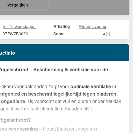
Vergelijken
5 - 10 werkdagen
Alleen levering
Afhaling
97FWZB0026
Score
4
(1)
uctinfo
ogelschroot – Bescherming & ventilatie voor de
tiekam voor dakranden zorgt voor
optimale ventilatie in
ndgebied en beschermt tegelijkertijd tegen bladeren,
 ongedierte
. Hij voorkomt dat vuil en dieren onder het dak
en, terwijl de luchtcirculatie behouden blijft.
ogelschroot?
ieve bescherming
– Houdt bladeren, vogels en