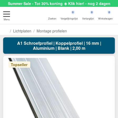
Summer Sale - Tot 30% korting ☀️ Klik hier! - nog 2 dagen
0
0
0
Zoeken
Vergelijkingslijst
Verlanglijst
Winkelwagen
Menu
Lichtplaten
Montage profielen
A1 Schroefprofiel | Koppelprofiel | 16 mm |
Aluminium | Blank | 2,00 m
Topseller