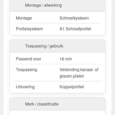
breiden.
Montage / afwerking
Montage
Schroefsysteem
Ideaal voor de volgende toepassingen:
Terrassen & carports
– Stabiele & strakke
Profielsysteem
A1 Schroefprofiel
verbinding tussen meerdere lagen.
Serres & kassen
– Perfecte lichttransmissie met
Toepassing / gebruik
stevige fixatie.
Dakbedekking & bekleding
– Weerbestendige
Passend voor
16 mm
bescherming.
Commerciële hallen & opslagruimte
–
Toepassing
Verbinding kanaal- of
Robuuste bevestiging voor duurzame
glazen platen
constructies.
Agrarische gebouwen
– Weerbestendige
Uitvoering
Koppelprofiel
oplossing voor stallen & machinehallen.
Merk / classificatie
Bestel nu A1 Schroefprofiel | Koppelprofiel | 16