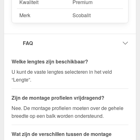
mm – Snel geleverd en perfect op elkaar
Kwaliteit
Premium
afgestemd!
Merk
Scobalit
Zorg voor een stabiele en visueel aantrekkelijke
verbinding voor uw kanaalplaten - bestel nu!
Wegens maatwerk / customisatie van herroepingsrecht uitgezonderd
FAQ
Welke lengtes zijn beschikbaar?
U kunt de vaste lengtes selecteren in het veld
“Lengte”.
Zijn de montage profielen vrijdragend?
Nee. De montage profielen moeten over de gehele
breedte op een balk worden ondersteund.
Wat zijn de verschillen tussen de montage