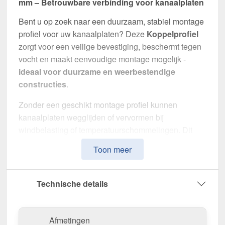
mm – Betrouwbare verbinding voor kanaalplaten
Bent u op zoek naar een duurzaam, stabiel montage
profiel voor uw kanaalplaten? Deze
Koppelprofiel
zorgt voor een veilige bevestiging, beschermt tegen
vocht en maakt eenvoudige montage mogelijk -
ideaal voor duurzame en weerbestendige
constructies
.
Zonder een geschikt montage profiel kunnen
kanaalplaten wegglijden of vervormen bij
windbelasting of temperatuurschommelingen. Dit
profiel zorgt voor een
stabiele, flexibele en visueel
Toon meer
aantrekkelijke montage
.
Gemaakt van
Aluminium
in de
kleur Blank
, biedt de
Technische details
Koppelprofiel een
breedte van 6 cm
om
kanaalplaten optimaal met elkaar te verbinden. Het
montage profiel
Schroefsysteem
kan snel en
Afmetingen