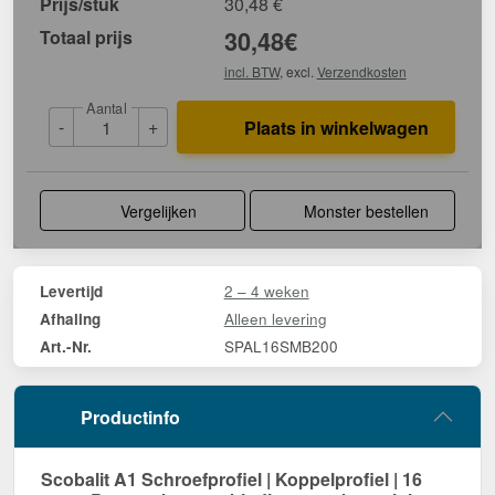
Prijs/stuk
30,48
€
Totaal prijs
30,48
€
incl. BTW
, excl.
Verzendkosten
Aantal
-
+
Plaats in winkelwagen
Vergelijken
Monster bestellen
2 – 4 weken
Levertijd
Alleen levering
Afhaling
SPAL16SMB200
Art.-Nr.
Productinfo
Scobalit A1 Schroefprofiel | Koppelprofiel | 16