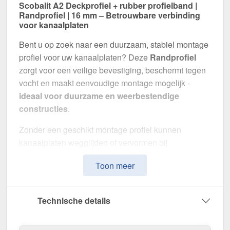
Scobalit A2 Deckprofiel + rubber profielband |
Randprofiel | 16 mm – Betrouwbare verbinding
voor kanaalplaten
Bent u op zoek naar een duurzaam, stabiel montage
profiel voor uw kanaalplaten? Deze
Randprofiel
zorgt voor een veilige bevestiging, beschermt tegen
vocht en maakt eenvoudige montage mogelijk -
ideaal voor duurzame en weerbestendige
constructies
.
Zonder een geschikt montage profiel kunnen
kanaalplaten wegglijden of vervormen bij
windbelasting of temperatuurschommelingen. Dit
Toon meer
profiel zorgt voor een
stabiele, flexibele en visueel
aantrekkelijke montage
.
Technische details
Gemaakt van
Aluminium,Rubber
in de
kleur Blank
,
biedt de Randprofiel een
breedte van 6 cm
om
kanaalplaten optimaal met elkaar te verbinden. Het