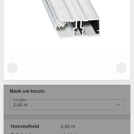
Maak uw keuze:
Lengtes
Hoeveelheid
2,00 m