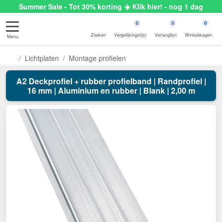
Summer Sale - Tot 30% korting ☀️ Klik hier! - nog 1 dag
0
0
0
Zoeken
Vergelijkingslijst
Verlanglijst
Winkelwagen
Menu
Lichtplaten
Montage profielen
A2 Deckprofiel + rubber profielband | Randprofiel |
16 mm | Aluminium en rubber | Blank | 2,00 m