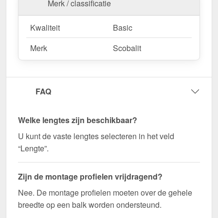
Merk / classificatie
Bestel nu A2 Deckprofiel + rubber profielband |
Randprofiel | 16 mm – Snel geleverd en perfect
Kwaliteit
Basic
op elkaar afgestemd!
Zorg voor een stabiele en visueel aantrekkelijke
Merk
Scobalit
verbinding voor uw kanaalplaten - bestel nu!
Wegens maatwerk / customisatie van herroepingsrecht uitgezonderd
FAQ
Welke lengtes zijn beschikbaar?
U kunt de vaste lengtes selecteren in het veld
“Lengte”.
Zijn de montage profielen vrijdragend?
Nee. De montage profielen moeten over de gehele
breedte op een balk worden ondersteund.