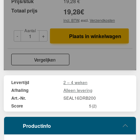
Prijs/stuk
19,28
€
Totaal prijs
19,28
€
incl. BTW
, excl.
Verzendkosten
Aantal
-
+
Plaats in winkelwagen
Vergelijken
2 – 4 weken
Levertijd
Alleen levering
Afhaling
SEAL16DRB200
Art.-Nr.
Score
5
(2)
Productinfo