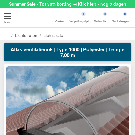
Summer Sale - Tot 30% korting ☀️ Klik hier! - nog 3 dagen
0
0
0
Zoeken
Vergelijkingslijst
Verlanglijst
Winkelwagen
Menu
Lichtstraten
Lichtstraten
Atlas ventilatienok | Type 1060 | Polyester | Lengte
7,00 m