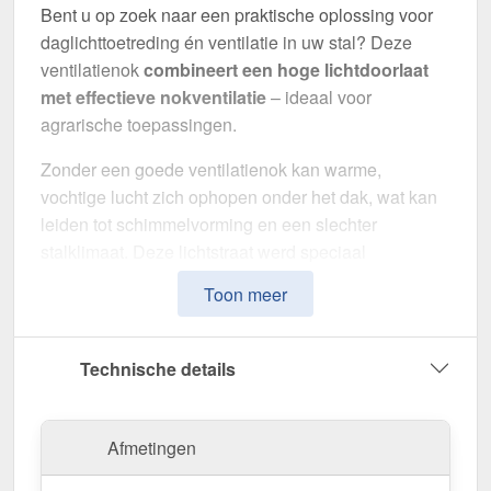
Bent u op zoek naar een praktische oplossing voor
daglichttoetreding én ventilatie in uw stal? Deze
ventilatienok
combineert een hoge lichtdoorlaat
met effectieve nokventilatie
– ideaal voor
agrarische toepassingen.
Zonder een goede ventilatienok kan warme,
vochtige lucht zich ophopen onder het dak, wat kan
leiden tot schimmelvorming en een slechter
stalklimaat. Deze lichtstraat werd speciaal
ontwikkeld om
natuurlijk licht en luchtcirculatie te
Toon meer
combineren
, met duurzame materialen en een
eenvoudige montage.
Technische details
De lichtstraat bestaat uit aluminium veestalbeugels,
gecombineerd met een
Polyester rolplaat
van
1,30
mm dik
. Dankzij een
lichtdoorlaat van 82 %
Afmetingen
ontstaat een aangenaam binnenklimaat met veel
natuurlijk daglicht. De standaard
plaatbreedte van