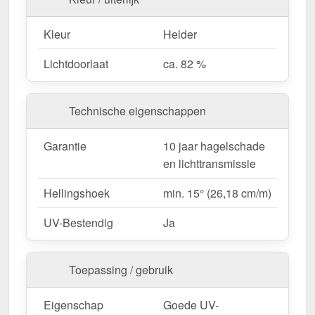
Garantie
– 5 jaar op materiaalkwaliteit voor
betrouwbaarheid.
Kleur
Helder
Lichtdoorlaat
ca. 82 %
Ideal für folgende Anwendungen:
Veestallen
– Gecombineerde lichtinval &
Technische eigenschappen
nokventilatie voor gezond stalklimaat.
Agrarische gebouwen
– Eenvoudige renovatie
Garantie
10 jaar hagelschade
van bestaande nokopeningen.
en lichttransmissie
Hellingshoek
min. 15° (26,18 cm/m)
Bestel nu uw Atlas ventilatienok | Type 1060 –
Snel geleverd & eenvoudig te monteren!
UV-Bestendig
Ja
Natuurlijke ventilatie, helder daglicht en duurzaam
materiaal – perfect afgestemd op de eisen van de
moderne veeteelt!
Toepassing / gebruik
Opgelet:
Kopschotten optioneel te bestellen.
Eigenschap
Goede UV-