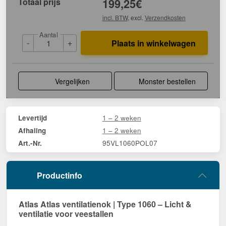
Totaal prijs
199,25
€
incl. BTW
, excl.
Verzendkosten
Aantal
-
+
Plaats in winkelwagen
Vergelijken
Monster bestellen
1 – 2 weken
Levertijd
1 – 2 weken
Afhaling
95VL1060POL07
Art.-Nr.
Productinfo
Atlas Atlas ventilatienok | Type 1060 – Licht &
ventilatie voor veestallen