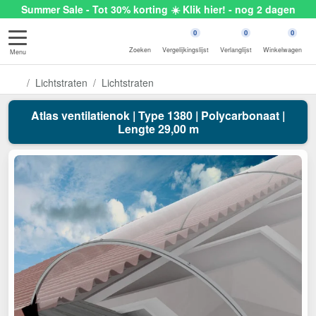
Summer Sale - Tot 30% korting ☀️ Klik hier! - nog 2 dagen
0
0
0
Zoeken
Vergelijkingslijst
Verlanglijst
Winkelwagen
Menu
Lichtstraten
Lichtstraten
Atlas ventilatienok | Type 1380 | Polycarbonaat |
Lengte 29,00 m