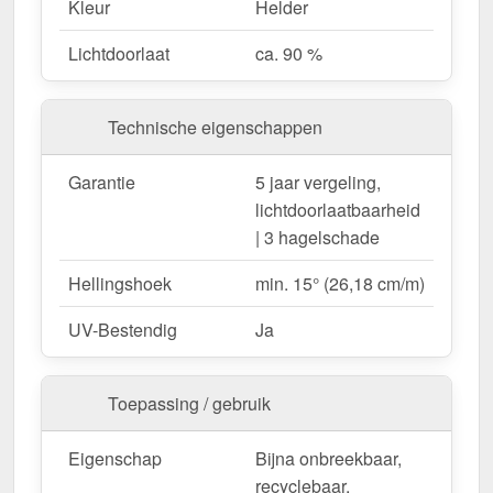
Kleur
Helder
betrouwbaarheid.
Lichtdoorlaat
ca. 90 %
Ideal für folgende Anwendungen:
Veestallen
– Gecombineerde lichtinval &
Technische eigenschappen
nokventilatie voor gezond stalklimaat.
Agrarische gebouwen
– Eenvoudige renovatie
Garantie
5 jaar vergeling,
van bestaande nokopeningen.
lichtdoorlaatbaarheid
| 3 hagelschade
Bestel nu uw Atlas ventilatienok | Type 1380 –
Hellingshoek
min. 15° (26,18 cm/m)
Snel geleverd & eenvoudig te monteren!
UV-Bestendig
Ja
Natuurlijke ventilatie, helder daglicht en duurzaam
materiaal – perfect afgestemd op de eisen van de
moderne veeteelt!
Toepassing / gebruik
Opgelet:
Kopschotten optioneel te bestellen.
Eigenschap
Bijna onbreekbaar,
recyclebaar,
Wegens maatwerk / customisatie van herroepingsrecht uitgezonderd