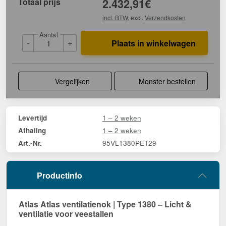
Totaal prijs
2.432,91
€
incl. BTW
, excl.
Verzendkosten
Aantal
-
+
Plaats in winkelwagen
Vergelijken
Monster bestellen
1 – 2 weken
Levertijd
1 – 2 weken
Afhaling
95VL1380PET29
Art.-Nr.
Productinfo
Atlas Atlas ventilatienok | Type 1380 – Licht &
ventilatie voor veestallen