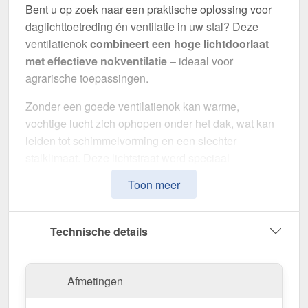
Bent u op zoek naar een praktische oplossing voor
daglichttoetreding én ventilatie in uw stal? Deze
ventilatienok
combineert een hoge lichtdoorlaat
met effectieve nokventilatie
– ideaal voor
agrarische toepassingen.
Zonder een goede ventilatienok kan warme,
vochtige lucht zich ophopen onder het dak, wat kan
leiden tot schimmelvorming en een slechter
stalklimaat. Deze lichtstraat werd speciaal
ontwikkeld om
natuurlijk licht en luchtcirculatie te
Toon meer
combineren
, met duurzame materialen en een
eenvoudige montage.
Technische details
De lichtstraat bestaat uit aluminium veestalbeugels,
gecombineerd met een
PET rolplaat
van
1,20 mm
dik
. Dankzij een
lichtdoorlaat van 90 %
ontstaat
Afmetingen
een aangenaam binnenklimaat met veel natuurlijk
daglicht. De standaard
plaatbreedte van 1,25 m
en