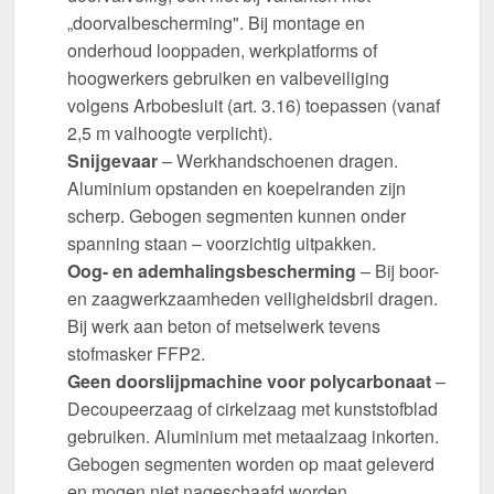
„doorvalbescherming". Bij montage en
onderhoud looppaden, werkplatforms of
hoogwerkers gebruiken en valbeveiliging
volgens Arbobesluit (art. 3.16) toepassen (vanaf
2,5 m valhoogte verplicht).
Snijgevaar
– Werkhandschoenen dragen.
Aluminium opstanden en koepelranden zijn
scherp. Gebogen segmenten kunnen onder
spanning staan – voorzichtig uitpakken.
Oog- en ademhalingsbescherming
– Bij boor-
en zaagwerkzaamheden veiligheidsbril dragen.
Bij werk aan beton of metselwerk tevens
stofmasker FFP2.
Geen doorslijpmachine voor polycarbonaat
–
Decoupeerzaag of cirkelzaag met kunststofblad
gebruiken. Aluminium met metaalzaag inkorten.
Gebogen segmenten worden op maat geleverd
en mogen niet nageschaafd worden.