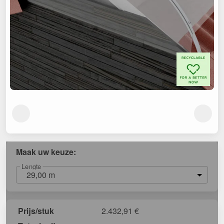
Maak uw keuze:
Lengte
29,00 m
Prijs/stuk
2.432,91
€