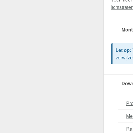
lichtstrate
Mont
Let op:
verwijze
Down
Pro
Me
Ra