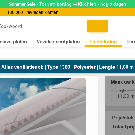
Summer Sale - Tot 30% korting ☀️ Klik hier! - nog 3 dagen
130.000+ tevreden klanten
Zoekwoord
sieve platen
Vezelcementplaten
Lichtstraten
Ter
Atlas ventilatienok | Type 1380 | Polyester | Lengte 11,00 m
Maak uw k
Lengte
11,00 m
Prijs/stuk
Totaal pri