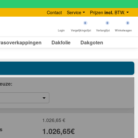
Contact
Service
Prijzen
incl.
BTW.
0
0
0
Login
Vergelijkingslijst
Verlanglijst
Winkelwagen
rasoverkappingen
Dakfolie
Dakgoten
euze:
1.026,65
€
js
1.026,65
€