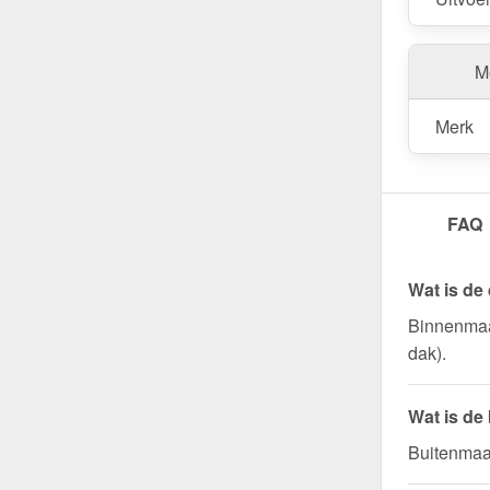
Me
Merk
FAQ
Wat is de
Binnenmaa
dak).
Wat is de
Buitenmaat