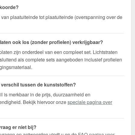
 koorde?
n van plaatuiteinde tot plaatuiteinde (overspanning over de
platen ook los (zonder profielen) verkrijgbaar?
platen zijn onderdeel van een compleet set. Lichtstraten
sluitend als complete sets aangeboden inclusief profielen
gingsmateriaal.
t verschil tussen de kunststoffen?
il is merkbaar in de prijs, duurzaamheid en
ndigheid. Bekijk hiervoor onze
speciale pagina over
raag er niet bij?
 vragen en antwoorden vindt u op de
FAQ-pagina voor