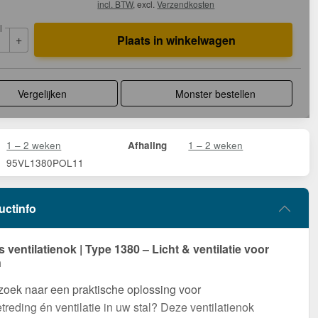
incl. BTW
, excl.
Verzendkosten
l
+
Plaats in winkelwagen
Vergelijken
Monster bestellen
1 – 2 weken
1 – 2 weken
Afhaling
95VL1380POL11
uctinfo
s ventilatienok | Type 1380 – Licht & ventilatie voor
n
zoek naar een praktische oplossing voor
etreding én ventilatie in uw stal? Deze ventilatienok