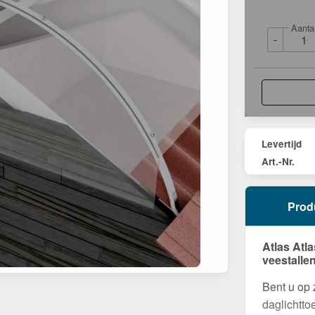
Aanta
-
Levertijd
Art.-Nr.
Prod
Atlas Atla
veestalle
Bent u op 
daglichtto