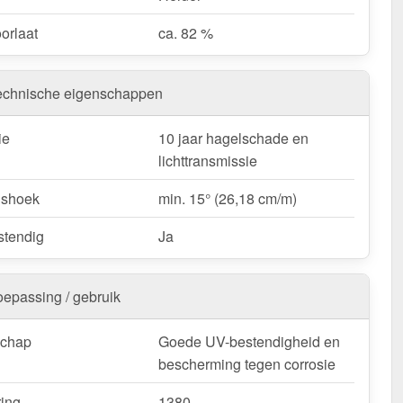
orlaat
ca. 82 %
 uw Atlas ventilatienok | Type 1380 – Snel geleverd &
 te monteren!
e ventilatie, helder daglicht en duurzaam materiaal –
echnische eigenschappen
gestemd op de eisen van de moderne veeteelt!
ie
10 jaar hagelschade en
:
Kopschotten optioneel te bestellen.
lichttransmissie
k / customisatie van herroepingsrecht uitgezonderd
gshoek
min. 15° (26,18 cm/m)
tendig
Ja
oepassing / gebruik
schap
Goede UV-bestendigheid en
bescherming tegen corrosie
ring
1380