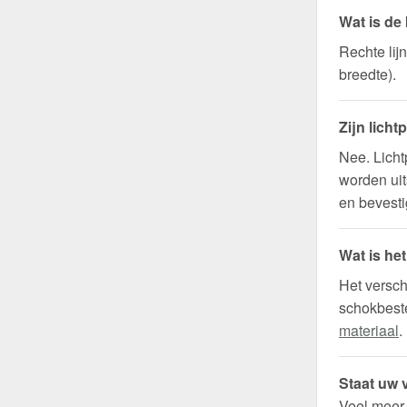
Wat is de
Rechte lij
breedte).
Zijn licht
Nee. Licht
worden uit
en bevesti
Wat is he
Het versch
schokbeste
materiaal
.
Staat uw v
Veel meer