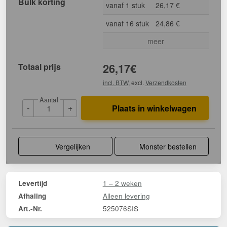
Bulk korting
vanaf 1 stuk
26,17 €
vanaf 16 stuk
24,86 €
meer
Totaal prijs
26,17
€
incl. BTW
, excl.
Verzendkosten
Aantal
-
+
Plaats in winkelwagen
Vergelijken
Monster bestellen
1 – 2 weken
Levertijd
Alleen levering
Afhaling
525076SIS
Art.-Nr.