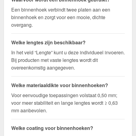
nu en profiteer van een snelle levering!
Een binnenhoek verbindt twee platen aan een
binnenhoek en zorgt voor een mooie, dichte
Wegens maatwerk / customisatie van herroepingsrecht uitgezonderd
overgang.
Welke lengtes zijn beschikbaar?
In het veld “Lengte” kunt u deze individueel invoeren.
Bij producten met vaste lengtes wordt dit
overeenkomstig aangegeven.
Welke materiaaldikte voor binnenhoeken?
Voor eenvoudige toepassingen volstaat 0,50 mm;
voor meer stabiliteit en lange lengtes wordt ≥ 0,63
mm aanbevolen.
Welke coating voor binnenhoeken?