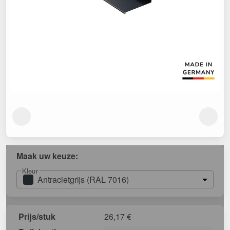
Maak uw keuze:
Kleur
Antracietgrijs (RAL 7016)
Prijs/stuk
26,17
€