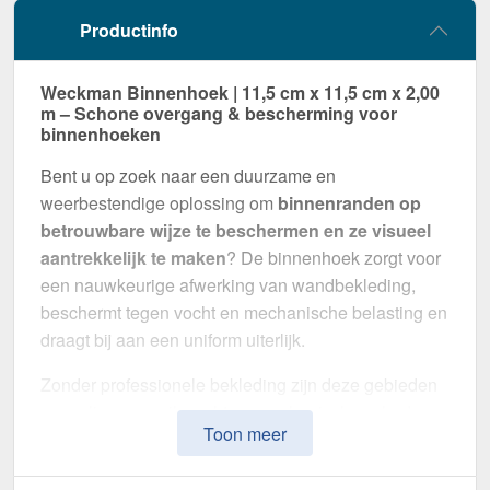
Productinfo
Weckman Binnenhoek | 11,5 cm x 11,5 cm x 2,00
m – Schone overgang & bescherming voor
binnenhoeken
Bent u op zoek naar een duurzame en
weerbestendige oplossing om
binnenranden op
betrouwbare wijze te beschermen en ze visueel
aantrekkelijk te maken
? De binnenhoek zorgt voor
een nauwkeurige afwerking van wandbekleding,
beschermt tegen vocht en mechanische belasting en
draagt bij aan een uniform uiterlijk.
Zonder professionele bekleding zijn deze gebieden
gevoelig voor vuil, vocht en mechanische schade.
Toon meer
Deze binnenhoek is speciaal ontwikkeld om
interne
overgangen schoon te bekleden
,