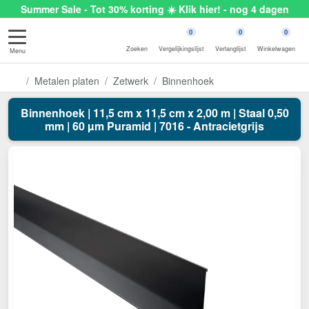
Summer Sale - Tot 30% korting ☀️ Klik hier! - nog 4 dagen
0
0
0
Zoeken
Vergelijkingslijst
Verlanglijst
Winkelwagen
Menu
Metalen platen
Zetwerk
Binnenhoek
Binnenhoek | 11,5 cm x 11,5 cm x 2,00 m | Staal 0,50
mm | 60 µm Puramid | 7016 - Antracietgrijs